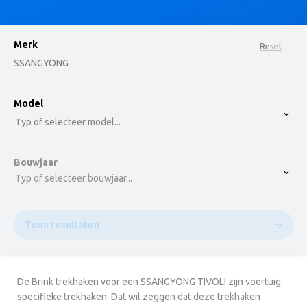
Merk
Reset
SSANGYONG
option , selected.
Model
Select is focused ,type to refine list, press Down t
Typ of selecteer model...
Bouwjaar
Typ of selecteer bouwjaar...
Toon resultaten
De Brink trekhaken voor een SSANGYONG TIVOLI zijn voertuig
specifieke trekhaken. Dat wil zeggen dat deze trekhaken