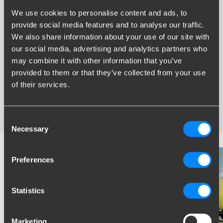
We use cookies to personalise content and ads, to
provide social media features and to analyse our traffic.
Voordelen van Brink
We also share information about your use of our site with
our social media, advertising and analytics partners who
Grootste assortiment trekhaken van Nederland
may combine it with other information that you’ve
Trekhaak speciaal afgestemd op uw automerk en model
provided to them or that they’ve collected from your use
Veilige, gecertificeerde trekhaken
of their services.
Montage bij u in de buurt
Diverse trekhaakopties; vaste, wegneembare en
wegdraaibare trekhaken
Consent
Necessary
Selection
Preferences
Statistics
Marketing