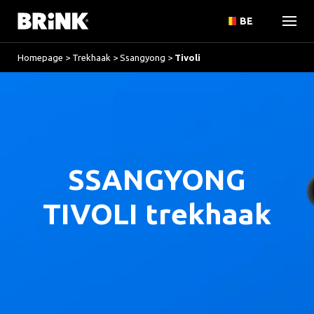
BE
Homepage
>
Trekhaak
>
Ssangyong
>
Tivoli
SSANGYONG
TIVOLI trekhaak