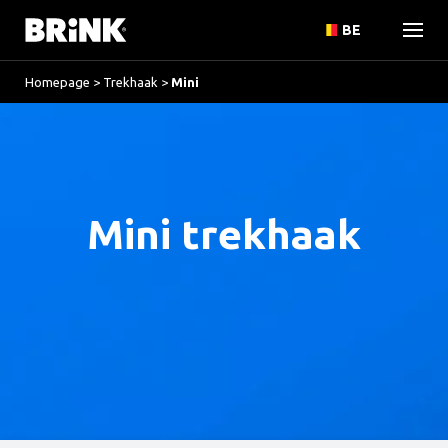
BE
Homepage
>
Trekhaak
>
Mini
Mini trekhaak