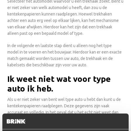
Selecteer het automodel waarvoor u een trekhaak zoekt. Bent u
er niet zeker van welk automodel u heeft, dan zou u de
kentekenpapieren kunnen raadplegen. Hoewel trekhaken
achter een auto erg veel op elkaar lijken, kan het mechanisme
van elkaar afwijken. Hierdoor kan het zijn dat een trekhaak
alleen past op een bepaald model of type.
In de volgende en laatste stap dient u alleen nog het type
model in te voeren en het bouwjaar. Hierdoor kan er een exacte
match gemaakt worden tussen uw auto, de trekhaak en de
kabelsets die beschikbaar zijn voor uw auto.
Ik weet niet wat voor type
auto ik heb.
Als u er niet zeker van bent wel type auto u hebt dan kunt u de
kentekenpapieren raadplegen. Deze gegevens zijn vaak
accuraat en volledig. In het geval dat u het echt niet weet dan
kunt u onze klantenservice raadplegen. Wij helpen u graag
verder.