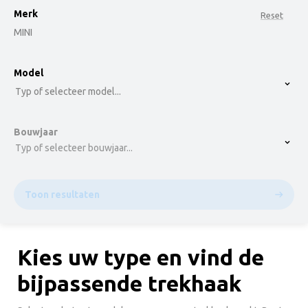
Merk
Reset
MINI
option , selected.
Model
Select is focused ,type to refine list, press Down t
Typ of selecteer model...
Bouwjaar
Typ of selecteer bouwjaar...
Toon resultaten
Kies uw type en vind de
bijpassende trekhaak