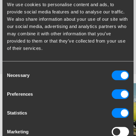
We use cookies to personalise content and ads, to
Voordelen van Brink
provide social media features and to analyse our traffic.
We also share information about your use of our site with
Grootste assortiment trekhaken van Nederland
our social media, advertising and analytics partners who
Trekhaak speciaal afgestemd op uw automerk en model
may combine it with other information that you’ve
Veilige, gecertificeerde trekhaken
provided to them or that they’ve collected from your use
Montage bij u in de buurt
of their services.
Diverse trekhaakopties; vaste, wegneembare en
wegdraaibare trekhaken
Consent
Necessary
Selection
Preferences
Statistics
Marketing