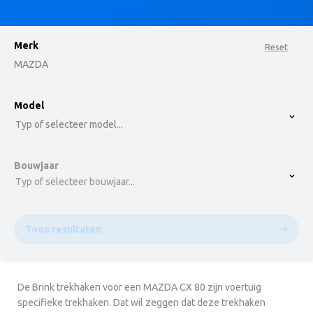
Merk
Reset
MAZDA
option , selected.
Model
Select is focused ,type to refine list, press Down t
Typ of selecteer model...
Bouwjaar
Typ of selecteer bouwjaar...
Toon resultaten
De Brink trekhaken voor een MAZDA CX 80 zijn voertuig
specifieke trekhaken. Dat wil zeggen dat deze trekhaken