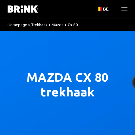
BE
Homepage
>
Trekhaak
>
Mazda
>
Cx 80
MAZDA CX 80
trekhaak