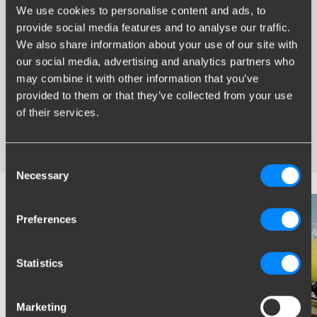
We use cookies to personalise content and ads, to
Voordelen van Brink
provide social media features and to analyse our traffic.
We also share information about your use of our site with
Grootste assortiment trekhaken van Nederland
our social media, advertising and analytics partners who
Trekhaak speciaal afgestemd op uw automerk en model
may combine it with other information that you’ve
Veilige, gecertificeerde trekhaken
provided to them or that they’ve collected from your use
Montage bij u in de buurt
of their services.
Diverse trekhaakopties; vaste, wegneembare en
wegdraaibare trekhaken
Consent
Necessary
Selection
Preferences
Statistics
Marketing