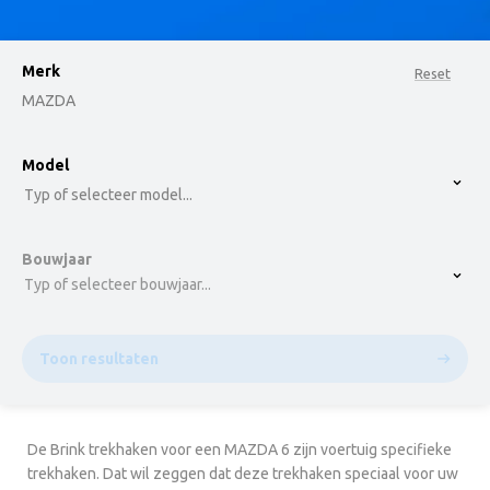
Merk
Reset
MAZDA
option , selected.
Model
Select is focused ,type to refine list, press Down t
Typ of selecteer model...
Bouwjaar
Typ of selecteer bouwjaar...
Toon resultaten
De Brink trekhaken voor een MAZDA 6 zijn voertuig specifieke
trekhaken. Dat wil zeggen dat deze trekhaken speciaal voor uw