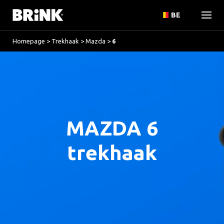
BE
Homepage
>
Trekhaak
>
Mazda
>
6
MAZDA 6
trekhaak