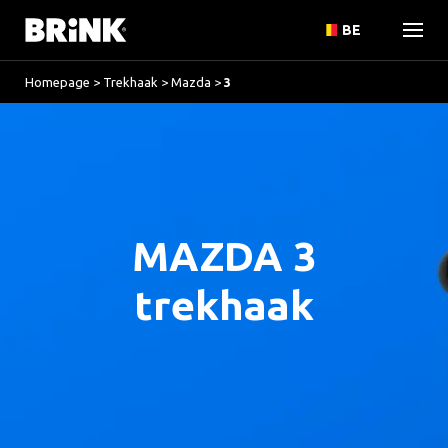
BE
Homepage
>
Trekhaak
>
Mazda
>
3
MAZDA 3
trekhaak