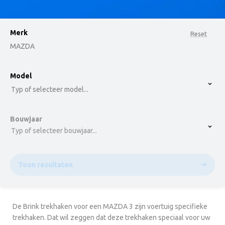
Merk
Reset
MAZDA
option , selected.
Model
Select is focused ,type to refine list, press Down t
Typ of selecteer model...
Bouwjaar
Typ of selecteer bouwjaar...
Toon resultaten
De Brink trekhaken voor een MAZDA 3 zijn voertuig specifieke
trekhaken. Dat wil zeggen dat deze trekhaken speciaal voor uw