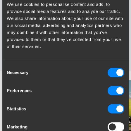
We use cookies to personalise content and ads, to
Voordelen van Brink
provide social media features and to analyse our traffic.
We also share information about your use of our site with
Grootste assortiment trekhaken van Nederland
our social media, advertising and analytics partners who
Trekhaak speciaal afgestemd op uw automerk en model
may combine it with other information that you’ve
Veilige, gecertificeerde trekhaken
provided to them or that they’ve collected from your use
Montage bij u in de buurt
of their services.
Diverse trekhaakopties; vaste, wegneembare en
wegdraaibare trekhaken
Consent
Necessary
Selection
Preferences
Statistics
Marketing