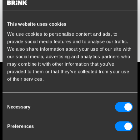
Typ of selecteer model...
Bouwjaar
This website uses cookies
Typ of selecteer bouwjaar...
Social media
We use cookies to personalise content and ads, to
provide social media features and to analyse our traffic.
Blijf op de hoogte van onze laatste ontwikkelingen
We also share information about your use of our site with
Toon resultaten
our social media, advertising and analytics partners who
may combine it with other information that you’ve
provided to them or that they’ve collected from your use
Meer dan 120 jaar expertise
of their services.
Sinds 1903 is Brink van een kleine smederij in Assen uitgegroeid
tot wereldmarktleider in trekhaken.
Consent
Necessary
Selection
Ontdek onze historie
Preferences
Klantenservice