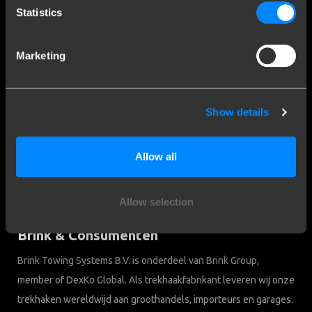
Contact
Statistics
Veelgestelde vragen
Disclaimer
Marketing
Privacy
Downloads
Show details
Bedrijfsgegevens
Brink Towing Systems B.V.
Allow all
Industrieweg 5
7951 CX Staphorst
KvK: 05058752
Nederland
BTW: NL805639123B01
Allow selection
Brink & Consumenten
Brink Towing Systems B.V. is onderdeel van Brink Group,
member of DexKo Global. Als trekhaakfabrikant leveren wij onze
trekhaken wereldwijd aan groothandels, importeurs en garages.