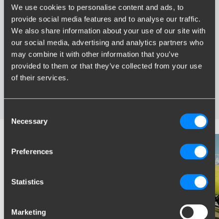
We use cookies to personalise content and ads, to
Voordelen van Brink
provide social media features and to analyse our traffic.
We also share information about your use of our site with
Grootste assortiment trekhaken van Nederland
our social media, advertising and analytics partners who
Trekhaak speciaal afgestemd op uw automerk en model
may combine it with other information that you’ve
Veilige, gecertificeerde trekhaken
provided to them or that they’ve collected from your use
Montage bij u in de buurt
of their services.
Diverse trekhaakopties; vaste, wegneembare en
wegdraaibare trekhaken
Consent
Necessary
Selection
Preferences
Statistics
Marketing