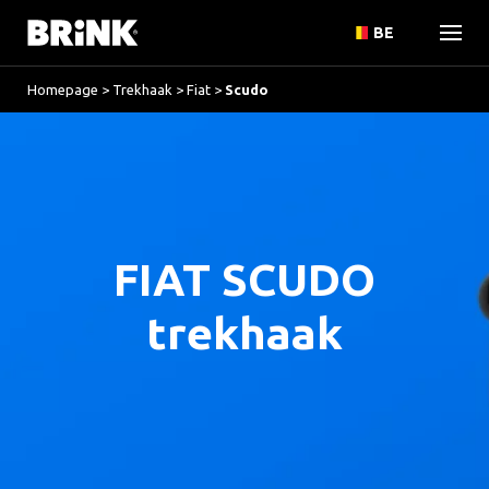
BE
Homepage
>
Trekhaak
>
Fiat
>
Scudo
FIAT SCUDO
trekhaak