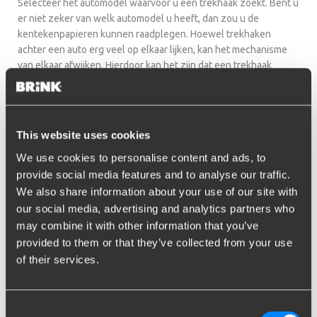
Selecteer het automodel waarvoor u een trekhaak zoekt. Bent u
er niet zeker van welk automodel u heeft, dan zou u de
kentekenpapieren kunnen raadplegen. Hoewel trekhaken
achter een auto erg veel op elkaar lijken, kan het mechanisme
van elkaar afwijken. Hierdoor kan het zijn dat een trekhaak
alleen past op een bepaald model of type.
In de volgende en laatste stap dient u alleen nog het type
model in te voeren en het bouwjaar. Hierdoor kan er een exacte
This website uses cookies
match gemaakt worden tussen uw auto, de trekhaak en de
We use cookies to personalise content and ads, to
kabelsets die beschikbaar zijn voor uw auto.
provide social media features and to analyse our traffic.
Ik weet niet wat voor type
We also share information about your use of our site with
our social media, advertising and analytics partners who
auto ik heb.
may combine it with other information that you’ve
Als u er niet zeker van bent wel type auto u hebt dan kunt u de
provided to them or that they’ve collected from your use
kentekenpapieren raadplegen. Deze gegevens zijn vaak
of their services.
accuraat en volledig. In het geval dat u het echt niet weet dan
kunt u onze klantenservice raadplegen. Wij helpen u graag
verder.
Consent