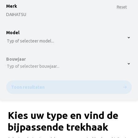
Merk
Reset
DAIHATSU
option , selected.
Model
Select is focused ,type to refine list, press Down t
Typ of selecteer model...
Bouwjaar
Typ of selecteer bouwjaar...
Toon resultaten
Kies uw type en vind de
bijpassende trekhaak