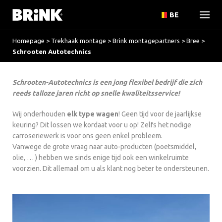
BE
Homepage
>
Trekhaak montage
>
Brink montagepartners
>
Bree
>
Schrooten Autotechnics
Schrooten-Autotechnics is een jong flexibel bedrijf die zich
reeds talloze jaren richt op snelle kwaliteitsservice!
Wij onderhouden
elk type wagen
! Geen tijd voor de jaarlijkse
keuring? Dit lossen we kordaat voor u op! Zelfs het nodige
carroseriewerk is voor ons geen enkel probleem.
Vanwege de grote vraag naar auto-producten (poetsmiddel,
olie, … ) hebben we sinds enige tijd ook een winkelruimte
voorzien. Dit allemaal om u als klant nog beter te ondersteunen.