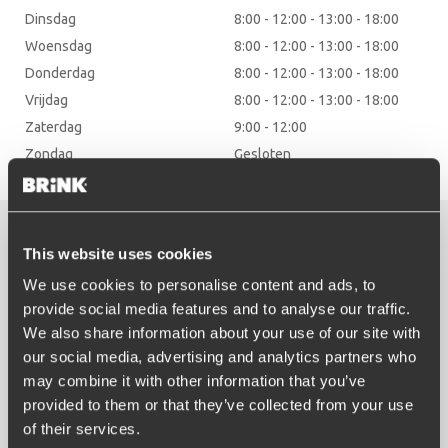
Dinsdag
8:00 - 12:00 - 13:00 - 18:00
Woensdag
8:00 - 12:00 - 13:00 - 18:00
Donderdag
8:00 - 12:00 - 13:00 - 18:00
Vrijdag
8:00 - 12:00 - 13:00 - 18:00
Zaterdag
9:00 - 12:00
Zondag
Gesloten
Vind de juiste trekhaak
This website uses cookies
voor uw auto
We use cookies to personalise content and ads, to
provide social media features and to analyse our traffic.
Voer uw kenteken in
We also share information about your use of our site with
our social media, advertising and analytics partners who
Selecteer het gewenste model trekhaak en kabelset
may combine it with other information that you’ve
Plan een afspraak in of vraag om een prijsopgaaf
provided to them or that they’ve collected from your use
of their services.