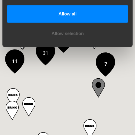
Allow all
Allow selection
15
31
11
7