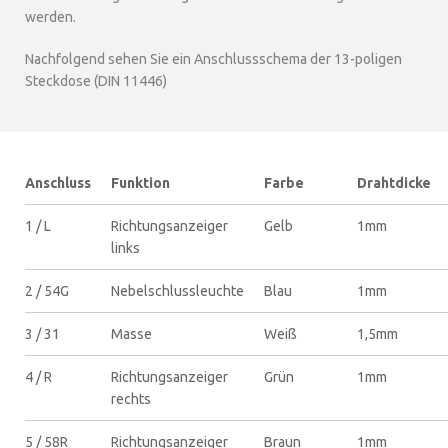
werden.
Nachfolgend sehen Sie ein Anschlussschema der 13-poligen
Steckdose (DIN 11446)
Anschluss
Funktion
Farbe
Drahtdicke
1 / L
Richtungsanzeiger
Gelb
1mm
links
2 / 54G
Nebelschlussleuchte
Blau
1mm
3 / 31
Masse
Weiß
1,5mm
4 / R
Richtungsanzeiger
Grün
1mm
rechts
5 / 58R
Richtungsanzeiger
Braun
1mm