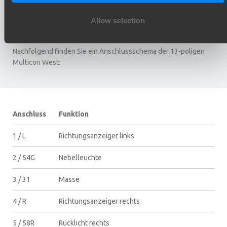
Steckdose können Wasser oder Feuchtigkeit in die Steckdose
gelangen. Die Folge: Rostbildung und schlechter elektrischer
Allow selection
Kontakt.
Nachfolgend finden Sie ein Anschlussschema der 13-poligen
Multicon West:
Anschluss
Funktion
1 / L
Richtungsanzeiger links
2 / 54G
Nebelleuchte
3 / 31
Masse
4 / R
Richtungsanzeiger rechts
5 / 58R
Rücklicht rechts