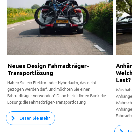
Neues Design Fahrradträger-
Anhän
Transportlösung
Welch
Last?
Haben Sie ein Elektro- oder Hybridauto, das nicht
gezogen werden darf, und möchten Sie einen
Was hat 
Fahrradträger verwenden? Dann bietet Ihnen Brink die
Anhänger
Lösung; die Fahrradträger-Transportlösung.
Wahrsche
Anhänger 
Fahrradt
Lesen Sie mehr
L