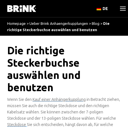
DE
Homepage
>
Ueber Brink Anhaengerkupplungen
>
Blog
>
Die
richtige Steckerbuchse auswählen und benutzen
Die richtige
Steckerbuchse
auswählen und
benutzen
Wenn Sie den
Kauf einer Anhängerkupplung
in Betracht ziehen,
müssen Sie auch die richtige Steckdose und den richtigen
Kabelsatz wählen. Sie können zwischen der 7-poligen
Steckdose und der 13-poligen Steckdose wählen. Für welche
Steckdose
Sie sich entscheiden, hängt davon ab, für welche