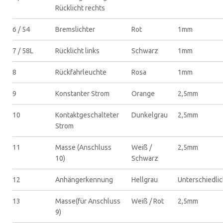
Rücklicht rechts
6 / 54
Bremslichter
Rot
1mm
7 / 58L
Rücklicht links
Schwarz
1mm
8
Rückfahrleuchte
Rosa
1mm
9
Konstanter Strom
Orange
2,5mm
10
Kontaktgeschalteter
Dunkelgrau
2,5mm
Strom
11
Masse (Anschluss
Weiß /
2,5mm
10)
Schwarz
12
Anhängerkennung
Hellgrau
Unterschiedli
13
Masse(für Anschluss
Weiß / Rot
2,5mm
9)