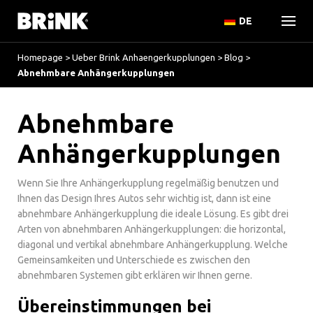
DE
Homepage
>
Ueber Brink Anhaengerkupplungen
>
Blog
>
Abnehmbare Anhängerkupplungen
Abnehmbare
Anhängerkupplungen
Wenn Sie Ihre Anhängerkupplung regelmäßig benutzen und
Ihnen das Design Ihres Autos sehr wichtig ist, dann ist eine
abnehmbare Anhängerkupplung die ideale Lösung. Es gibt drei
Arten von abnehmbaren Anhängerkupplungen: die horizontal,
diagonal und vertikal abnehmbare Anhängerkupplung. Welche
Gemeinsamkeiten und Unterschiede es zwischen den
abnehmbaren Systemen gibt erklären wir Ihnen gerne.
Übereinstimmungen bei