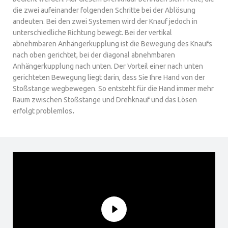
die zwei aufeinander folgenden Schritte bei der Ablösung
andeuten. Bei den zwei Systemen wird der Knauf jedoch in
unterschiedliche Richtung bewegt. Bei der vertikal
abnehmbaren Anhängerkupplung ist die Bewegung des Knaufs
nach oben gerichtet, bei der diagonal abnehmbaren
Anhängerkupplung nach unten. Der Vorteil einer nach unten
gerichteten Bewegung liegt darin, dass Sie Ihre Hand von der
Stoßstange wegbewegen. So entsteht für die Hand immer mehr
Raum zwischen Stoßstange und Drehknauf und das Lösen
erfolgt problemlos
.