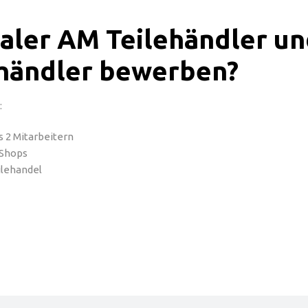
naler AM Teilehändler un
hhändler bewerben?
:
 2 Mitarbeitern
 Shops
ilehandel