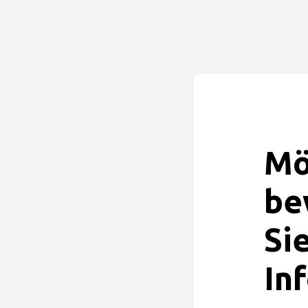
Mö
be
Si
In