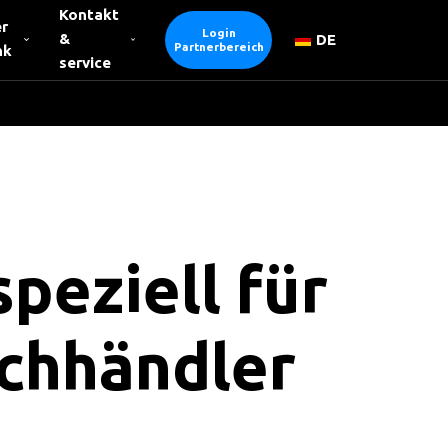
Kontakt
r
Login
&
DE
Partnerbereich
nk
service
peziell für
chhändler