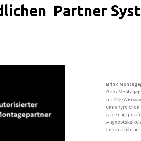
dlichen Partner Sys
Brink Montage
Brink Montagepa
für KFZ-Werkstä
umfangreichen B
fahrzeugspezifi
Angebotskalkul
Lehrmitteln auf 