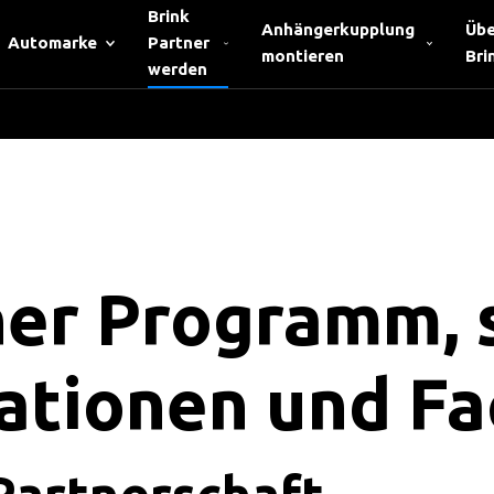
Brink
Anhängerkupplung
Übe
Automarke
Partner
montieren
Bri
werden
ner Programm, s
tionen und Fa