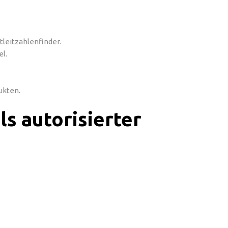
leitzahlenfinder.
l.
ukten.
ls autorisierter