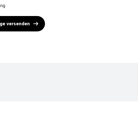
ng
ge versenden