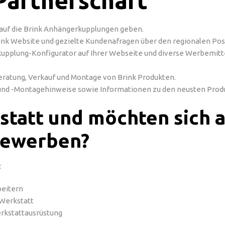
 Partnerschaft
 auf die Brink Anhängerkupplungen geben.
rink Website und gezielte Kundenafragen über den regionalen Post
plung-Konfigurator auf Ihrer Webseite und diverse Werbemitte
Beratung, Verkauf und Montage von Brink Produkten.
und -Montagehinweise sowie Informationen zu den neusten Prod
statt und möchten sich a
bewerben?
:
beitern
 Werkstatt
rkstattausrüstung