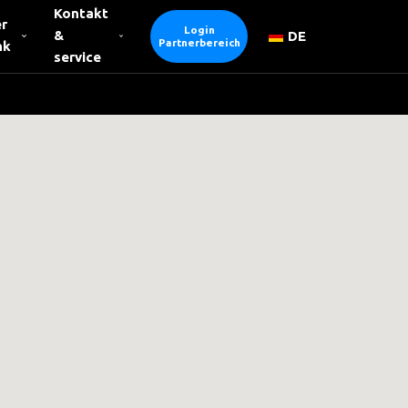
Kontakt
r
Login
&
DE
Partnerbereich
nk
service