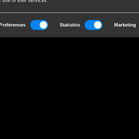
 use of their services.
endaten
Br
Preferences
Statistics
Marketing
Towing Systems
Bri
Gro
ieweg 5
Handelskammer:
Anh
 Staphorst
05058752
Pr
lande
MwSt: NL805639123B01
Wer
En
Pr
ein
ger
Ihr