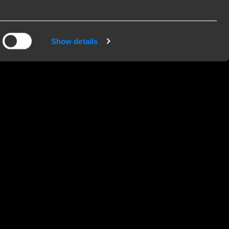
ink & Verbraucher
Show details
nk Towing Systems B.V. ist ein Teil der Brink
up und gehört zur DexKo Global-Familie. Als
ängerkupplungshersteller liefern wir unsere
odukte weltweit an Großhändler, Importeure und
kstätten. Wir verkaufen nicht direkt an
dverbraucher. Wenn Sie Fragen zu unseren
odukten haben, nehmen Sie bitte Kontakt mit
em unserer Monteuere auf. Sie stehen Ihnen
ne zur Verfügung und helfen Ihnen gerne bei all
en Fragen weiter.