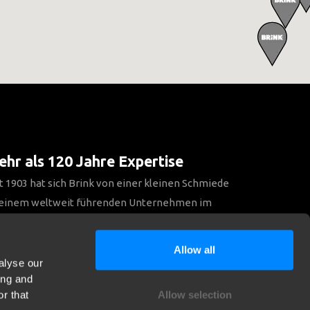
hr als 120 Jahre Expertise
t 1903 hat sich Brink von einer kleinen Schmiede
 einem weltweit führenden Unternehmen im
reich Anhängerkupplungen entwickelt.
Allow all
alyse our
Entdecken Sie unsere Geschichte
ing and
r that
Allow selection