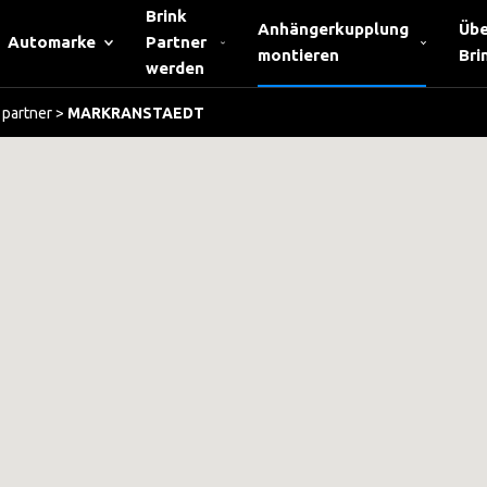
Brink
Anhängerkupplung
Übe
Automarke
Partner
montieren
Bri
werden
partner
>
MARKRANSTAEDT