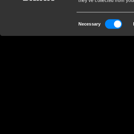
they’ve collected from your
Kundendienst
Firm
Consent
Necessary
Kontaktieren Sie einen Monteur
Brink 
Selection
Häufig gestellte Fragen
B.V.
Disclaimer
Industr
Downloads
7951 CX
Nieder