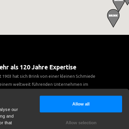
hr als 120 Jahre Expertise
t 1903 hat sich Brink von einer kleinen Schmiede
 einem weltweit führenden Unternehmen im
reich Anhängerkupplungen entwickelt.
Allow all
alyse our
Entdecken Sie unsere Geschichte
ing and
r that
Allow selection