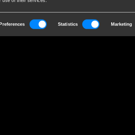
 use of their services.
endaten
Br
Preferences
Statistics
Marketing
Towing Systems
Bri
Gro
ieweg 5
Handelskammer:
Anh
 Staphorst
05058752
Pr
lande
MwSt: NL805639123B01
Wer
En
Pr
ein
ger
Ihr