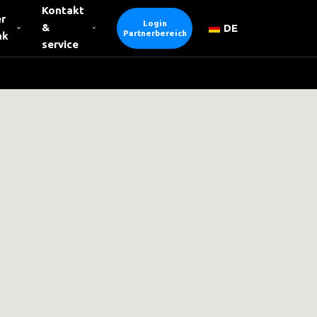
Kontakt
r
Login
&
DE
Partnerbereich
nk
service