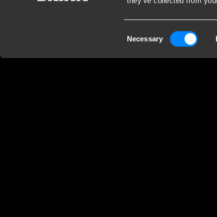
they’ve collected from your
Kundendienst
Firm
Consent
Necessary
Kontaktieren Sie einen Monteur
Brink 
Selection
Häufig gestellte Fragen
B.V.
Disclaimer
Industr
Downloads
7951 CX
Nieder