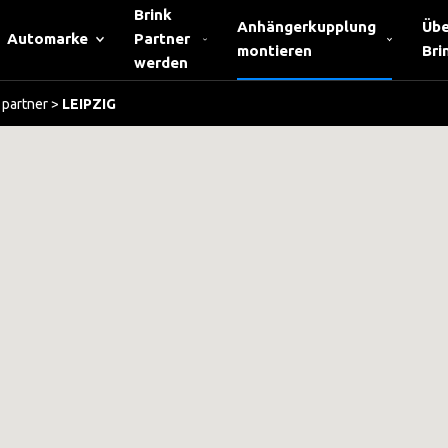
Brink
Anhängerkupplung
Übe
Automarke
Partner
montieren
Bri
werden
partner
>
LEIPZIG