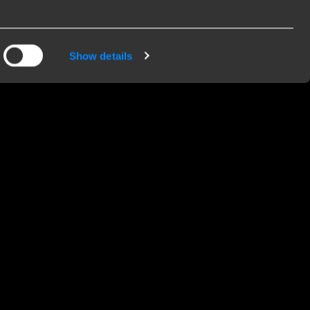
ink & Verbraucher
Show details
nk Towing Systems B.V. ist ein Teil der Brink
up und gehört zur DexKo Global-Familie. Als
ängerkupplungshersteller liefern wir unsere
odukte weltweit an Großhändler, Importeure und
kstätten. Wir verkaufen nicht direkt an
dverbraucher. Wenn Sie Fragen zu unseren
odukten haben, nehmen Sie bitte Kontakt mit
em unserer Monteuere auf. Sie stehen Ihnen
ne zur Verfügung und helfen Ihnen gerne bei all
en Fragen weiter.