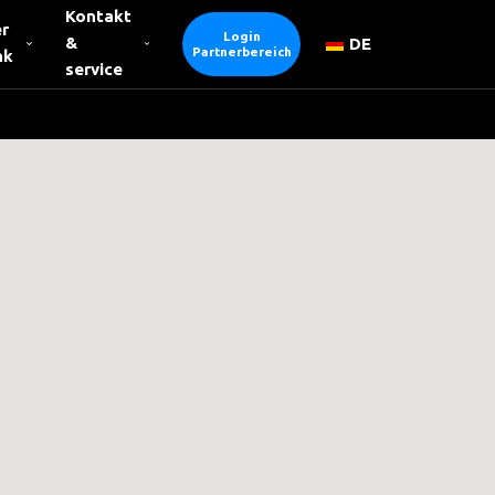
Kontakt
r
Login
&
DE
Partnerbereich
nk
service