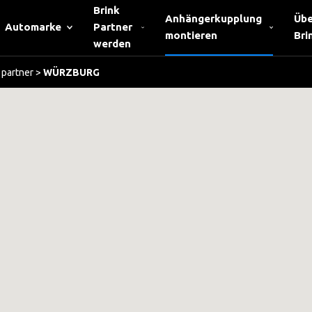
Brink
Anhängerkupplung
Übe
Automarke
Partner
montieren
Bri
werden
partner
>
WÜRZBURG