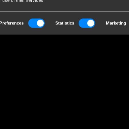
 use of their services.
endaten
Br
Preferences
Statistics
Marketing
Towing Systems
Bri
Gro
ieweg 5
Handelskammer:
Anh
 Staphorst
05058752
Pr
lande
MwSt: NL805639123B01
Wer
En
Pr
ein
ger
Ihr