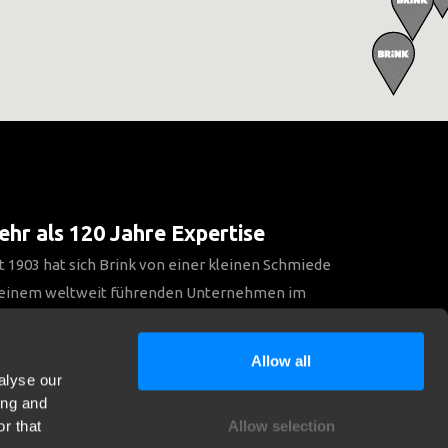
hr als 120 Jahre Expertise
t 1903 hat sich Brink von einer kleinen Schmiede
 einem weltweit führenden Unternehmen im
reich Anhängerkupplungen entwickelt.
Allow all
alyse our
Entdecken Sie unsere Geschichte
ing and
r that
Allow selection