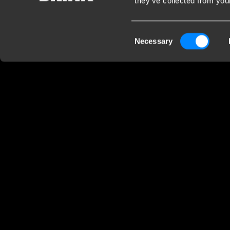
they’ve collected from your
Kundendienst
Firm
Consent
Necessary
Kontaktieren Sie einen Monteur
Brink 
Selection
Häufig gestellte Fragen
B.V.
Disclaimer
Industr
Downloads
7951 CX
Nieder