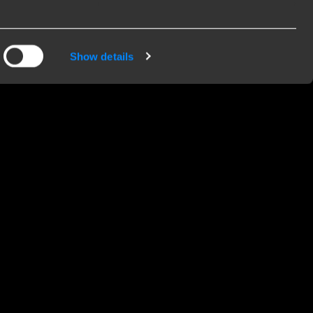
ink & Verbraucher
Show details
nk Towing Systems B.V. ist ein Teil der Brink
up und gehört zur DexKo Global-Familie. Als
ängerkupplungshersteller liefern wir unsere
odukte weltweit an Großhändler, Importeure und
kstätten. Wir verkaufen nicht direkt an
dverbraucher. Wenn Sie Fragen zu unseren
odukten haben, nehmen Sie bitte Kontakt mit
em unserer Monteuere auf. Sie stehen Ihnen
ne zur Verfügung und helfen Ihnen gerne bei all
en Fragen weiter.