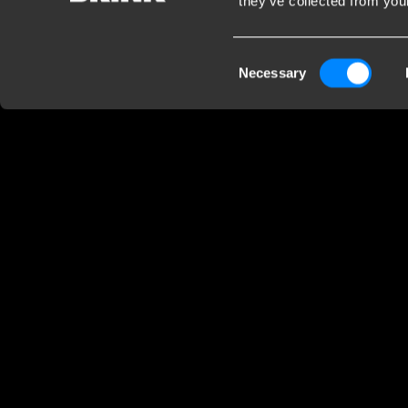
they’ve collected from your
Kundendienst
Firm
Consent
Necessary
Kontaktieren Sie einen Monteur
Brink 
Selection
Häufig gestellte Fragen
B.V.
Disclaimer
Industr
Downloads
7951 CX
Nieder