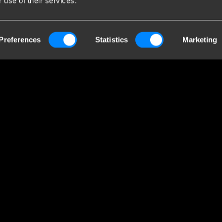
 use of their services.
endaten
Br
Preferences
Statistics
Marketing
Towing Systems
Bri
Gro
ieweg 5
Handelskammer:
Anh
 Staphorst
05058752
Pr
lande
MwSt: NL805639123B01
Wer
En
Pr
ein
ger
Ihr