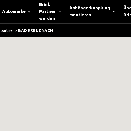
Brink
Anhängerkupplung
Übe
Automarke
Partner
montieren
Bri
werden
partner
>
BAD KREUZNACH