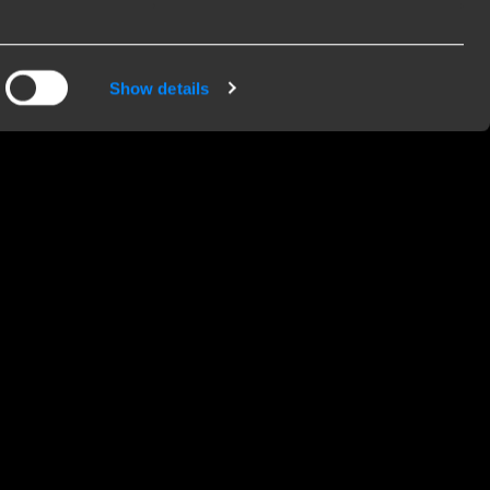
ink & Verbraucher
Show details
nk Towing Systems B.V. ist ein Teil der Brink
up und gehört zur DexKo Global-Familie. Als
ängerkupplungshersteller liefern wir unsere
odukte weltweit an Großhändler, Importeure und
kstätten. Wir verkaufen nicht direkt an
dverbraucher. Wenn Sie Fragen zu unseren
odukten haben, nehmen Sie bitte Kontakt mit
em unserer Monteuere auf. Sie stehen Ihnen
ne zur Verfügung und helfen Ihnen gerne bei all
en Fragen weiter.