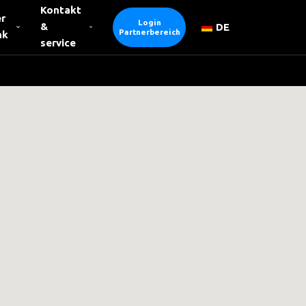
Kontakt
r
Login
&
DE
Partnerbereich
nk
service