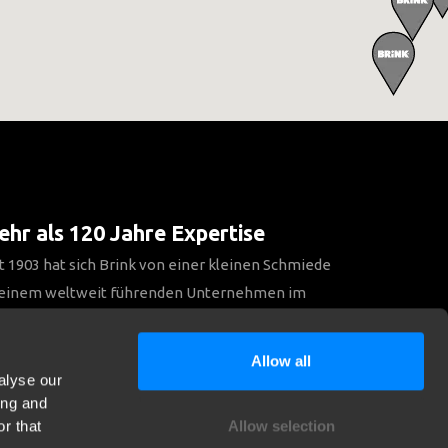
hr als 120 Jahre Expertise
t 1903 hat sich Brink von einer kleinen Schmiede
 einem weltweit führenden Unternehmen im
reich Anhängerkupplungen entwickelt.
Allow all
alyse our
Entdecken Sie unsere Geschichte
ing and
r that
Allow selection