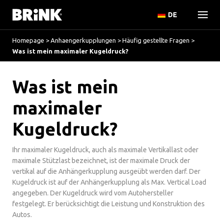
DE
Homepage
>
Anhaengerkupplungen
>
Häufig gestellte Fragen
>
Was ist mein maximaler Kugeldruck?
Was ist mein
maximaler
Kugeldruck?
Ihr maximaler Kugeldruck, auch als maximale Vertikallast oder
maximale Stützlast bezeichnet, ist der maximale Druck der
vertikal auf die Anhängerkupplung ausgeübt werden darf. Der
Kugeldruck ist auf der Anhängerkupplung als Max. Vertical Load
angegeben. Der Kugeldruck wird vom Autohersteller
festgelegt. Er berücksichtigt die Leistung und Konstruktion des
Autos.