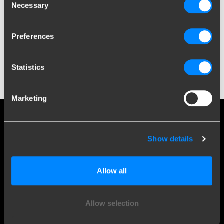
Necessary
Selection
Baujahr
Baujahr eingeben oder auswählen...
Preferences
Ergebnisse anzeigen
Statistics
Marketing
Social media
Show details
Bleiben Sie über unsere neuesten Entwicklungen auf dem
Laufenden
Allow all
Allow selection
Mehr als 120 Jahre Expertise