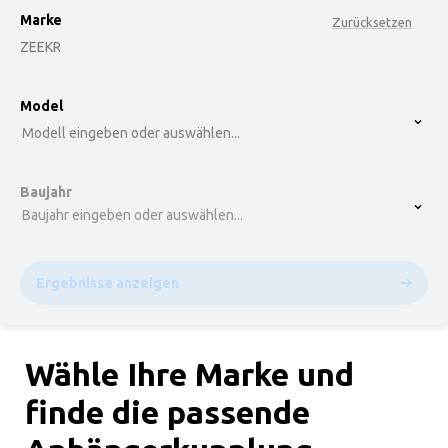
Marke
Zurücksetzen
ZEEKR
option , selected.
Model
Select is focused ,type to refine list, press Down t
Modell eingeben oder auswählen...
Baujahr
Baujahr eingeben oder auswählen...
Ergebnisse anzeigen
Wähle Ihre Marke und
finde die passende