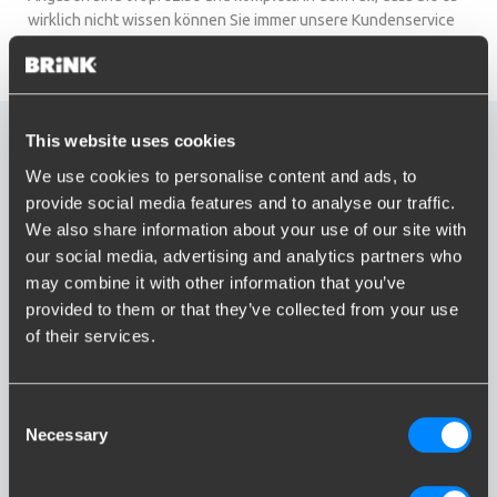
wirklich nicht wissen können Sie immer unsere Kundenservice
anrufen. Wir helfen Ihnen gerne weiter.
This website uses cookies
Finden Sie die richtige
We use cookies to personalise content and ads, to
Anhängerkupplung für Ihr
provide social media features and to analyse our traffic.
We also share information about your use of our site with
Auto
our social media, advertising and analytics partners who
may combine it with other information that you’ve
provided to them or that they’ve collected from your use
Suche nach Fahrzeug
of their services.
Marke
Consent
Marke eingeben oder auswählen...
Necessary
Selection
Model