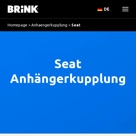
DE
Homepage
>
Anhaengerkupplung
>
Seat
Seat
Anhängerkupplung