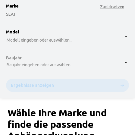
Marke
Zurücksetzen
SEAT
option , selected.
Model
Select is focused ,type to refine list, press Down t
Modell eingeben oder auswählen...
Baujahr
Baujahr eingeben oder auswählen...
Ergebnisse anzeigen
Wähle Ihre Marke und
finde die passende