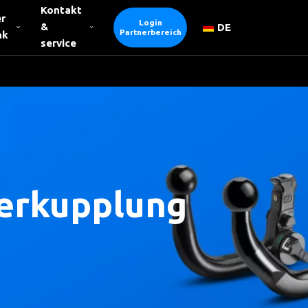
Kontakt
r
Login
&
DE
Partnerbereich
nk
service
erkupplung