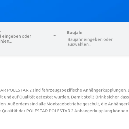
 , selected.
l
Select is focused ,type to refine list, press Down to o
Baujahr
l eingeben oder
Baujahr eingeben oder
len...
auswählen...
AR POLESTAR 2 sind fahrzeugspezifische Anhängerkupplungen. D
und auf Qualität getestet wurden. Damit stellt Brink sicher, das
n. Außerdem sind alle Montagebetriebe geschult, die Anhänger
 der Qualität der POLESTAR POLESTAR 2 Anhängerkupplung können S