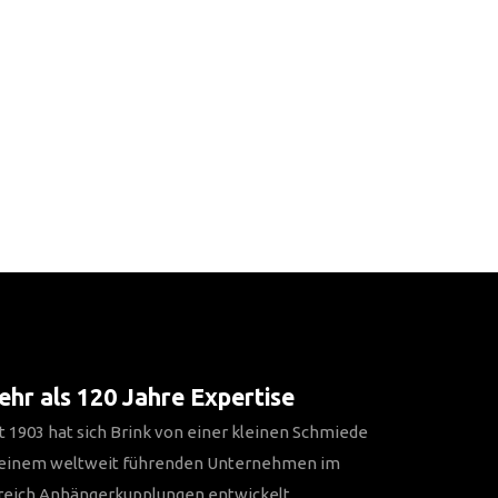
hr als 120 Jahre Expertise
t 1903 hat sich Brink von einer kleinen Schmiede
 einem weltweit führenden Unternehmen im
reich Anhängerkupplungen entwickelt.