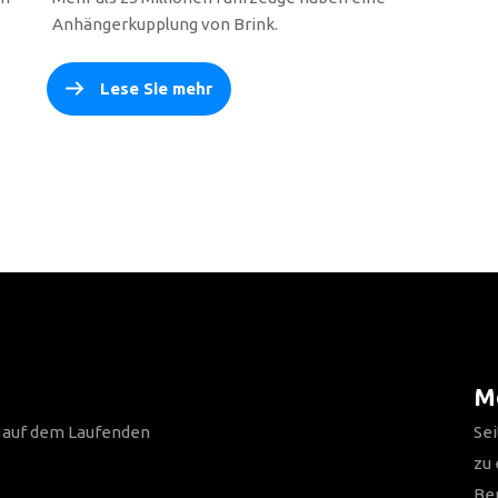
Anhängerkupplung von Brink.
Lese Sie mehr
Me
n auf dem Laufenden
Sei
zu
Be