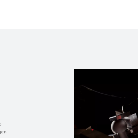
o
gen