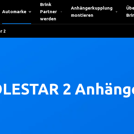
Brink
Anhängerkupplung
Übe
Automarke
Partner
montieren
Bri
werden
r 2
LESTAR 2 Anhäng