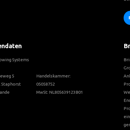
endaten
Br
Towing Systems
Bri
Gro
ieweg 5
Handelskammer:
Anh
 Staphorst
05058752
Pr
lande
MwSt: NL805639123B01
Wer
En
Pr
ein
ger