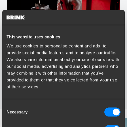
This website uses cookies
We use cookies to personalise content and ads, to
Vorteile von Brink
provide social media features and to analyse our traffic.
We also share information about your use of our site with
Größter Sortiment Anhängerkupplungen
our social media, advertising and analytics partners who
Speziell entwickelt und getestet für Ihr Auto
may combine it with other information that you’ve
Sichere und zertifizierte Anhängerkupplungen
provided to them or that they’ve collected from your use
Montage in Ihrer Nähe
of their services.
Verschiedene Anhängerkupplungen verfügbar für Sie:
starre, abnehmbare und schwenkbare
Consent
Necessary
Selection