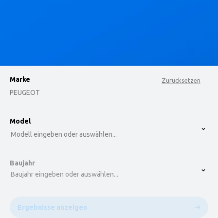
Marke
Zurücksetzen
PEUGEOT
option , selected.
Model
Select is focused ,type to refine list, press Down t
Modell eingeben oder auswählen...
Baujahr
Baujahr eingeben oder auswählen...
Ergebnisse anzeigen