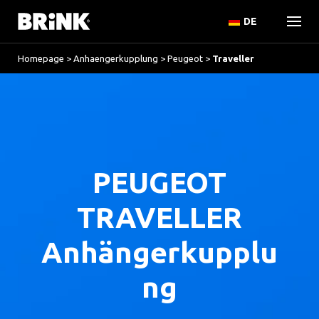
DE
Homepage
>
Anhaengerkupplung
>
Peugeot
>
Traveller
PEUGEOT
TRAVELLER
Anhängerkupplu
ng