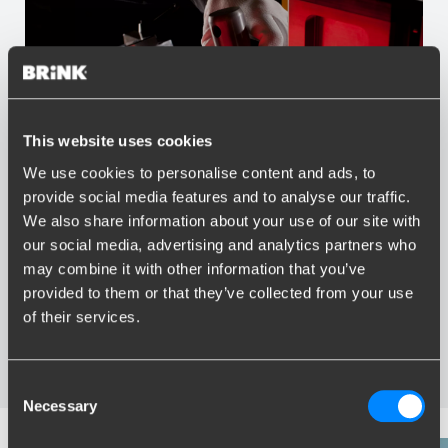
This website uses cookies
We use cookies to personalise content and ads, to
provide social media features and to analyse our traffic.
Vorteile von Brink
We also share information about your use of our site with
our social media, advertising and analytics partners who
Größter Sortiment Anhängerkupplungen
may combine it with other information that you’ve
Speziell entwickelt und getestet für Ihr Auto
Sichere und zertifizierte Anhängerkupplungen
provided to them or that they’ve collected from your use
Montage in Ihrer Nähe
of their services.
Verschiedene Anhängerkupplungen verfügbar für Sie:
starre, abnehmbare und schwenkbare
Consent
Necessary
Selection