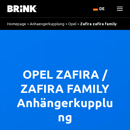
DE
Homepage
>
Anhaengerkupplung
>
Opel
>
Zafira zafira family
OPEL ZAFIRA /
ZAFIRA FAMILY
Anhängerkupplu
ng