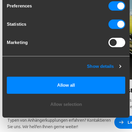
Preferences
Statistics
Marketing
Show details
Allow all
Können wir Ihnen bei der Auswahl
Wusst
helfen?
Mehr als
Allow selection
Anhänger
Brauchen Sie Hilfe bei der Auswahl des richtigen
Fahrzeugs? Sie möchten mehr über die verschiedenen
Typen von Anhängerkupplungen erfahren? Kontaktieren
Le
Sie uns. Wir helfen Ihnen gerne weiter!