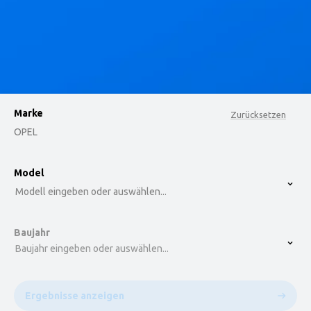
Marke
Zurücksetzen
OPEL
option , selected.
Model
Select is focused ,type to refine list, press Down t
Modell eingeben oder auswählen...
Baujahr
Baujahr eingeben oder auswählen...
Ergebnisse anzeigen