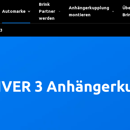
Brink
Anhängerkupplung
Übe
Automarke
Partner
montieren
Bri
werden
 3
VER 3 Anhängerk