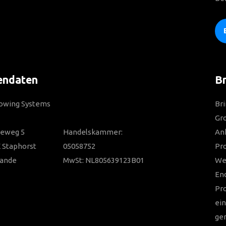
endaten
Br
Towing Systems
Bri
Gro
ieweg 5
Handelskammer:
Anh
 Staphorst
05058752
Pr
lande
MwSt: NL805639123B01
Wer
En
Pr
ein
ger