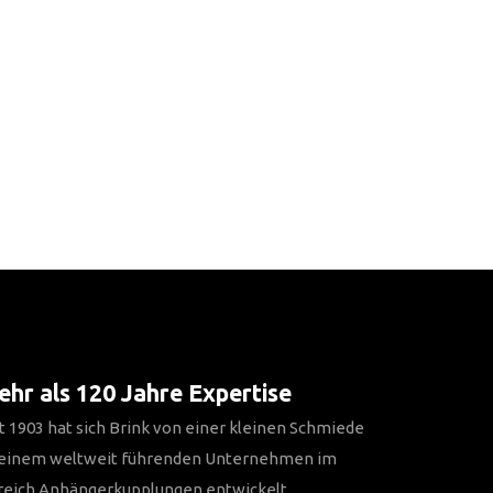
hr als 120 Jahre Expertise
t 1903 hat sich Brink von einer kleinen Schmiede
 einem weltweit führenden Unternehmen im
reich Anhängerkupplungen entwickelt.