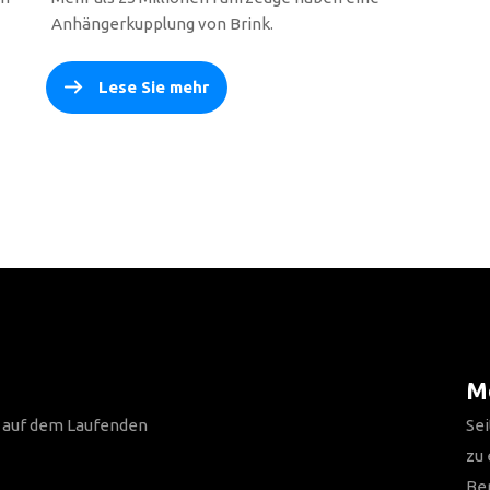
Anhängerkupplung von Brink.
Lese Sie mehr
Me
n auf dem Laufenden
Sei
zu
Be