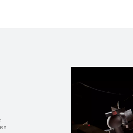
o
gen