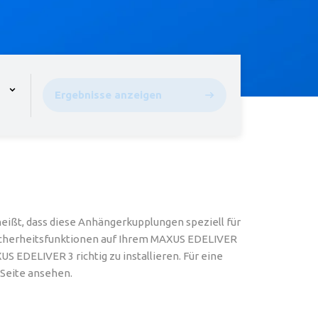
pen the menu,
Ergebnisse anzeigen
ißt, dass diese Anhängerkupplungen speziell für
 Sicherheitsfunktionen auf Ihrem MAXUS EDELIVER
 EDELIVER 3 richtig zu installieren. Für eine
 Seite ansehen.