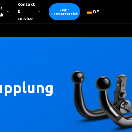
Kontakt
r
Login
&
DE
Partnerbereich
nk
service
upplung