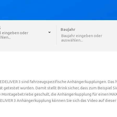
 , selected.
l
Select is focused ,type to refine list, press Down to o
Baujahr
l eingeben oder
Baujahr eingeben oder
len...
auswählen...
DELIVER 3 sind fahrzeugspezifische Anhängerkupplungen. Das he
t getestet wurden. Damit stellt Brink sicher, dass zum Beispiel
 Montagebetriebe geschult, die Anhängerkupplung für einen MAXUS
DELIVER 3 Anhängerkupplung können Sie sich das Video auf dieser