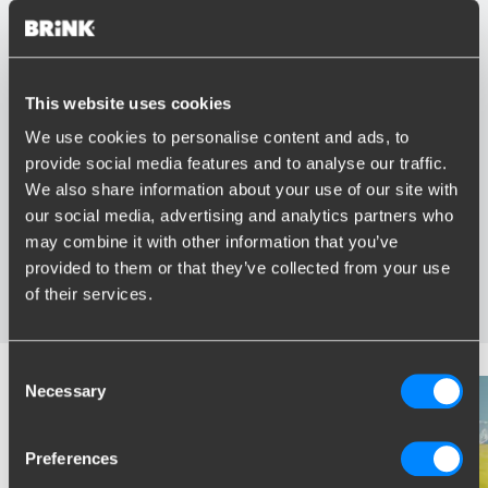
This website uses cookies
Vorteile von Brink
We use cookies to personalise content and ads, to
provide social media features and to analyse our traffic.
Größter Sortiment Anhängerkupplungen
We also share information about your use of our site with
Speziell entwickelt und getestet für Ihr Auto
our social media, advertising and analytics partners who
Sichere und zertifizierte Anhängerkupplungen
Montage in Ihrer Nähe
may combine it with other information that you’ve
Verschiedene Anhängerkupplungen verfügbar für Sie:
provided to them or that they’ve collected from your use
starre, abnehmbare und schwenkbare
of their services.
Consent
Necessary
Selection
Preferences