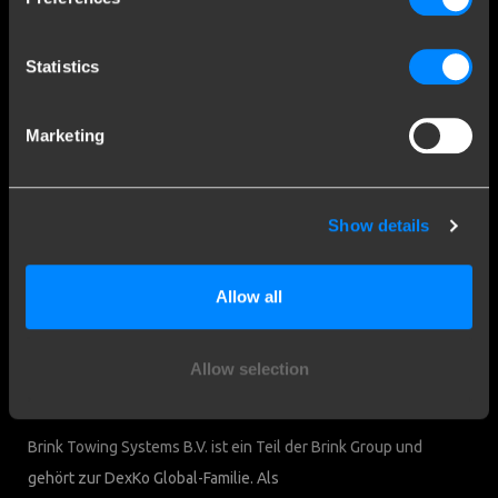
Kundendienst
Statistics
Kontaktieren Sie einen Monteur
Häufig gestellte Fragen
Disclaimer
Marketing
Downloads
Firmendaten
Show details
Brink Towing Systems B.V.
Industrieweg 5
Allow all
7951 CX Staphorst
Handelskammer: 05058752
Niederlande
MwSt: NL805639123B01
Allow selection
Brink & Verbraucher
Brink Towing Systems B.V. ist ein Teil der Brink Group und
gehört zur DexKo Global-Familie. Als