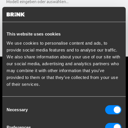
Modell eingeben oder auswählen...
Baujahr
Baujahr eingeben oder auswählen...
Social media
This website uses cookies
Bleiben Sie über unsere neuesten Entwicklungen auf dem
We use cookies to personalise content and ads, to
Ergebnisse anzeigen
Laufenden
provide social media features and to analyse our traffic.
We also share information about your use of our site with
our social media, advertising and analytics partners who
may combine it with other information that you’ve
provided to them or that they’ve collected from your use
Mehr als 120 Jahre Expertise
of their services.
Seit 1903 hat sich Brink von einer kleinen Schmiede zu einem
weltweit führenden Unternehmen im Bereich
Consent
Anhängerkupplungen entwickelt.
Necessary
Selection
Entdecken Sie unsere Geschichte
Preferences