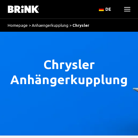
DE
Homepage
>
Anhaengerkupplung
>
Chrysler
Chrysler
Anhängerkupplung