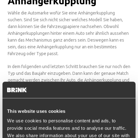
Anhängerkupplung
Wähle die Automarke wofür Sie eine Anhängerkupplung
suchen. Sind Sie sich nicht sicher welches Modell Sie haben,
dann können Sie die Fahrzeugpapiere nachsehen. Obwohl
Anhängerkupplungen hinter einem Auto sehr ähnlich aussehen
kann das Mechanismus ganz anders sein. Deswegen kann es
sein, dass eine Anhängerkupplung nur an ein bestimmtes
Fahrzeug oder Type passt.
In dem folgenden und letzten Schritt brauchen Sie nur noch den
Typ und das Baujahr einzugeben. Dann kann der genaue Match
gemacht werden zwischen Ihr Auto, die Anhängerkupplung und
den Elektrosatz die passend sind für Ihr Auto.
Ich weiss nicht welcher Typ
Auto ich habe.
This website uses cookies
We use cookies to personalise content and ads, to
Wenn Sie sich nicht sicher sind welcher Typ Sie haben dann
provide social media features and to analyse our traffic.
schauen Sie es am Besten nach in den Fahrzeugpapieren. Die
We also share information about your use of our site with
Angaben sind oft prezise und komplett. In dem Fall, dass Sie es