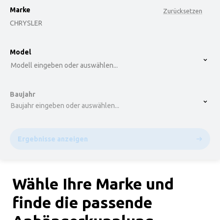
Marke
Zurücksetzen
CHRYSLER
option , selected.
Model
Select is focused ,type to refine list, press Down t
Modell eingeben oder auswählen...
Baujahr
Baujahr eingeben oder auswählen...
Ergebnisse anzeigen
Wähle Ihre Marke und
finde die passende