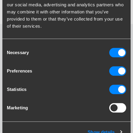
our social media, advertising and analytics partners who
wirklich nicht wissen können Sie immer unsere Kundenservice
may combine it with other information that you’ve
anrufen. Wir helfen Ihnen gerne weiter.
provided to them or that they’ve collected from your use
of their services.
Consent
GRAND VOYAGER
Necessary
Selection
Preferences
Statistics
YPSILON
Marketing
Show details