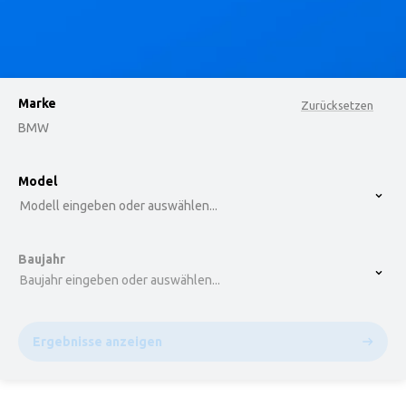
Marke
Zurücksetzen
BMW
option , selected.
Model
Select is focused ,type to refine list, press Down t
Modell eingeben oder auswählen...
Baujahr
Baujahr eingeben oder auswählen...
Ergebnisse anzeigen