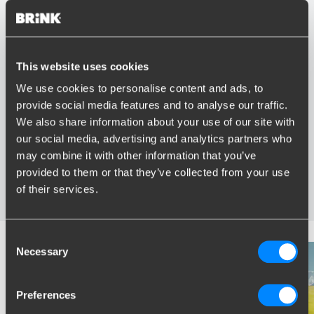
This website uses cookies
Vorteile von Brink
We use cookies to personalise content and ads, to
provide social media features and to analyse our traffic.
Größter Sortiment Anhängerkupplungen
We also share information about your use of our site with
Speziell entwickelt und getestet für Ihr Auto
our social media, advertising and analytics partners who
Sichere und zertifizierte Anhängerkupplungen
Montage in Ihrer Nähe
may combine it with other information that you’ve
Verschiedene Anhängerkupplungen verfügbar für Sie:
provided to them or that they’ve collected from your use
starre, abnehmbare und schwenkbare
of their services.
Consent
Necessary
Selection
Preferences