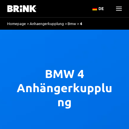
DE
Homepage
>
Anhaengerkupplung
>
Bmw
>
4
BMW 4
Anhängerkupplu
ng