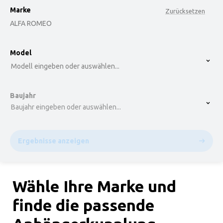
Marke
Zurücksetzen
ALFA ROMEO
option , selected.
Model
Select is focused ,type to refine list, press Down t
Modell eingeben oder auswählen...
Baujahr
Baujahr eingeben oder auswählen...
Ergebnisse anzeigen
Wähle Ihre Marke und
finde die passende