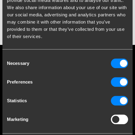
provide social media features and to analyse our traffic.
Tesla Model S – Disclaimer DE
We also share information about your use of our site with
Disclaimer Tesla Model 3
our social media, advertising and analytics partners who
may combine it with other information that you’ve
provided to them or that they’ve collected from your use
Tesla Model 3 – Disclaimer DE
of their services.
Consent
Social media
Necessary
Selection
Bleiben Sie über unsere neuesten Entwicklungen auf dem
Laufenden
Preferences
Statistics
Mehr als 120 Jahre Expertise
Marketing
Seit 1903 hat sich Brink von einer kleinen Schmiede zu einem
weltweit führenden Unternehmen im Bereich