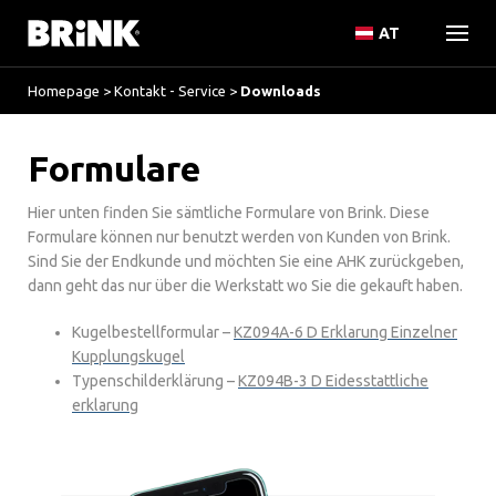
AT
Homepage
>
Kontakt - Service
>
Downloads
Formulare
Hier unten finden Sie sämtliche Formulare von Brink. Diese
Formulare können nur benutzt werden von Kunden von Brink.
Sind Sie der Endkunde und möchten Sie eine AHK zurückgeben,
dann geht das nur über die Werkstatt wo Sie die gekauft haben.
Kugelbestellformular –
KZ094A-6 D Erklarung Einzelner
Kupplungskugel
Typenschilderklärung –
KZ094B-3 D Eidesstattliche
erklarung