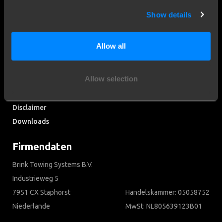
Anhängerkupplungen entwickelt.
Show details
Entdecken Sie unsere Geschichte
Allow all
Kundendienst
Allow selection
Kontaktieren Sie einen Monteur
Häufig gestellte Fragen
Disclaimer
Downloads
Firmendaten
Brink Towing Systems B.V.
Industrieweg 5
7951 CX Staphorst
Handelskammer: 05058752
Niederlande
MwSt: NL805639123B01