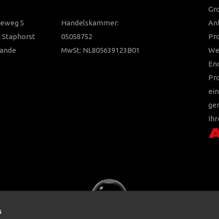
Gro
ieweg 5
Handelskammer:
Anh
 Staphorst
05058752
Pr
lande
MwSt: NL805639123B01
Wer
En
Pr
ein
ger
Ihr
s