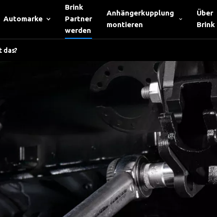
Brink
Anhängerkupplung
Über
Automarke
Partner
montieren
Brink
werden
t das?