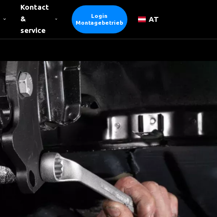
Kontact
Login
&
AT
Montagebetrieb
service