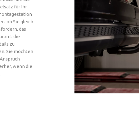
lsatz für Ihr
 Montagestation
n, ob Sie gleich
fordern, das
 nimmt die
ails zu
en. Sie möchten
n Anspruch
rher, wenn die
.