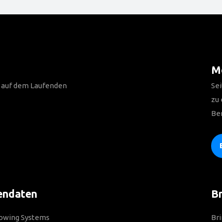
Me
n auf dem Laufenden
Sei
zu
Be
endaten
Br
Towing Systems
Bri