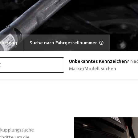
ahrzeug
Suche nach Fahrgestellnummer
Unbekanntes Kennzeichen
?
Na
Marke/Modell suchen
rkupplungssuche
chritte, um die