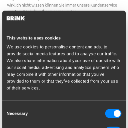
wirklich nicht wissen können Sie immer unsere Kundenservice
anrufen. Wir helfen Ihnen gerne weiter.
Welk Tesla Model heeft u?
This website uses cookies
Als u er niet zeker van bent welke type Tesla heeft, kunt u uw
kentekenpapieren raadplegen. Deze gegevens zijn accuraat en
We use cookies to personalise content and ads, to
volledig. Het is ook mogelijk om op kenteken te zoeken! Mocht u
provide social media features and to analyse our traffic.
er niet uitkomen, kunt u altijd contact opnemen met onze
We also share information about your use of our site with
klantenservice. Wij helpen u graag verder.
our social media, advertising and analytics partners who
may combine it with other information that you’ve
Kosten Tesla trekhaak
provided to them or that they’ve collected from your use
(fietsendragerhaak)
of their services.
plaatsen
Consent
Aangezien de kosten voor een Tesla trekhaak voertuig
Necessary
Selection
specifiek zijn vindt u de prijs na de onderstaande
selectieprocedure. De RMC haak is namelijk speciaal voor uw