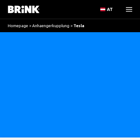
AT
Homepage
>
Anhaengerkupplung
>
Tesla