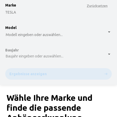
Marke
Zurücksetzen
TESLA
option , selected.
Model
Select is focused ,type to refine list, press Down t
Modell eingeben oder auswählen...
Baujahr
Baujahr eingeben oder auswählen...
Ergebnisse anzeigen
Wähle Ihre Marke und
finde die passende