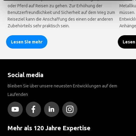
oder Pferd auf Reisen zu gehen. Zur Erhöhung der
Metallku
Benutzerfreundlichkeit und Sicherheit auf dem Weg zum
müssen. 
Reiseziel kann die Anschaffung des einen oder anderen
Entwickl
Zubehörteils sehr praktisch sein.
Anhänge
Lesen Sie mehr
Lesen
Social media
Bleiben Sie über unsere neuesten Entwicklungen auf dem
Laufenden
Mehr als 120 Jahre Expertise