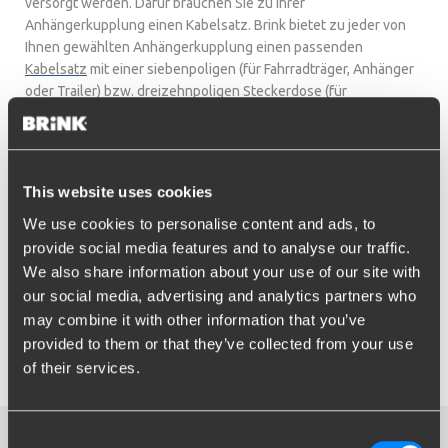
versorgt werden. Dafür brauchen Sie zu Ihrer
Anhängerkupplung einen Kabelsatz. Brink bietet zu jeder von
Ihnen gewählten Anhängerkupplung einen passenden
Kabelsatz
mit einer siebenpoligen (für Fahrradträger, Anhänger
oder Trailer) bzw. dreizehnpoligen Steckerdose (für
Wohnwagen) an. Haben Sie Ihre Wahl getroffen? Prüfen Sie
dann weiter, welche Zubehör Sie auf jeden Fall brauchen und
welches Zubehör eventuell praktisch wäre”.
This website uses cookies
Empfehlung zum Kauf
We use cookies to personalise content and ads, to
provide social media features and to analyse our traffic.
Wissen Sie nicht, worauf Sie beim Kauf einer
We also share information about your use of our site with
Anhängerkupplung, eines Kabelsatzes oder eines Zubehörteils
our social media, advertising and analytics partners who
achten müssen? Oder haben Sie sonstige Fragen zu Kosten und
may combine it with other information that you’ve
Montage? Nehmen Sie ruhig
Kontakt
mit uns auf. Wir helfen
provided to them or that they’ve collected from your use
Ihnen gern weiter.
of their services.
Consent