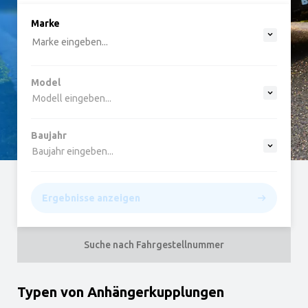
option , selected.
Marke
Select is focused ,type to refine list, press Do
Marke eingeben...
Model
Modell eingeben...
Baujahr
Baujahr eingeben...
Ergebnisse anzeigen
Suche nach Fahrgestellnummer
Typen von Anhängerkupplungen