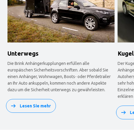
Unterwegs
Kugel
Die Brink Anhängerkupplungen erfüllen alle
Der Kuge
europäischen Sicherheitsvorschriften. Aber sobald Sie
Anhänger
einen Anhänger, Wohnwagen, Boots- oder Pferdetrailer
Autohers
an Ihr Auto ankuppeln, kommen noch andere Aspekte
sehr ho
dazu um die Sicherheit unterwegs zu gewährleisten.
Einzelne
erklären
Lesen Sie mehr
L