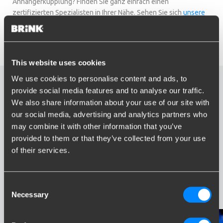
Anhängerkupplung? Finden Sie ganz einfach einen
zertifizierten Spezialisten in Ihrer Nähe. Sehen Sie sich
unsere
Karte
an und vereinbaren Sie noch heute einen Termin!
Montagepartner finden
This website uses cookies
We use cookies to personalise content and ads, to
Speziell für Ihr Auto
provide social media features and to analyse our traffic.
We also share information about your use of our site with
entwickelt und getestet
our social media, advertising and analytics partners who
may combine it with other information that you’ve
Seit über hundert Jahren steht der Name Brink für Expertise im
provided to them or that they’ve collected from your use
Bereich Anhängerkupplungen. Mit unseren Kernwerten
of their services.
Innovation, Benutzerfreundlichkeit und Sicherheit haben wir
uns zum Weltmarktführer für Entwicklung, Produktion, Test und
Verkauf von Anhängerkupplungen mit entsprechender
Stromversorgung (Kabelsätze) entwickelt.
Consent
Necessary
Selection