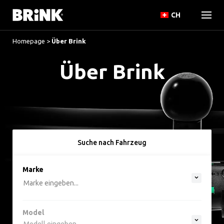
CH
Homepage
>
Über Brink
Über Brink
Suche nach Fahrzeug
option , selected.
Marke
Select is focused ,type to refine list, press Do
Marke eingeben...
Model