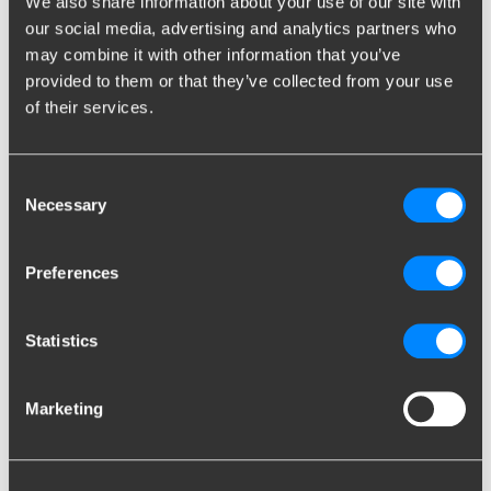
We also share information about your use of our site with
our social media, advertising and analytics partners who
may combine it with other information that you’ve
provided to them or that they’ve collected from your use
of their services.
1998: Kauf einer Fabrik in
Italien
Consent
1998 wurde Ellebi von Brink International übernommen. Ellebi
Necessary
Selection
war ein Hersteller von Anhängerkupplungen und Anhängern für
den italienischen Markt.
Mit dem Bau der neuen Fabrik in Reims wurde die Produktion
Preferences
von Ellebi nach Frankreich verlegt.
2014 wurde die Anhängersparte von Ellebi an die Firma
Statistics
Brenderup verkauft.
Marketing