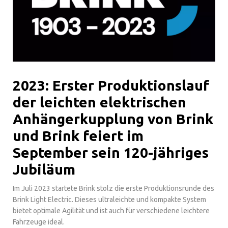
2023: Erster Produktionslauf
der leichten elektrischen
Anhängerkupplung von Brink
und Brink feiert im
September sein 120-jähriges
Jubiläum
Im Juli 2023 startete Brink stolz die erste Produktionsrunde des
Brink Light Electric. Dieses ultraleichte und kompakte System
bietet optimale Agilität und ist auch für verschiedene leichtere
Fahrzeuge ideal.