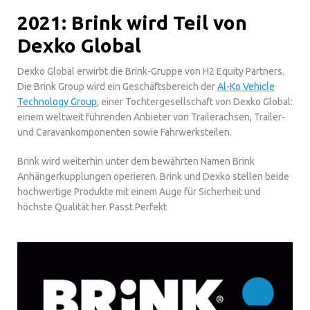
2021: Brink wird Teil von
Dexko Global
Dexko Global erwirbt die Brink-Gruppe von H2 Equity Partners.
Die Brink Group wird ein Geschäftsbereich der
Al-Ko Vehicle
Technology Group
, einer Tochtergesellschaft von Dexko Global:
einem weltweit führenden Anbieter von Trailerachsen, Trailer-
und Caravankomponenten sowie Fahrwerksteilen.
Brink wird weiterhin unter dem bewährten Namen Brink
Anhängerkupplungen operieren. Brink und Dexko stellen beide
hochwertige Produkte mit einem Auge für Sicherheit und
höchste Qualität her. Passt Perfekt