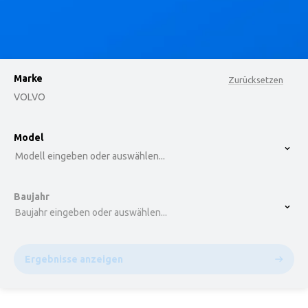
Marke
Zurücksetzen
VOLVO
option , selected.
Model
Select is focused ,type to refine list, press Down t
Modell eingeben oder auswählen...
Baujahr
Baujahr eingeben oder auswählen...
Ergebnisse anzeigen