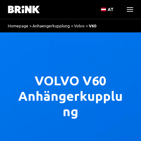
AT
Homepage
>
Anhaengerkupplung
>
Volvo
>
V60
VOLVO V60
Anhängerkupplu
ng