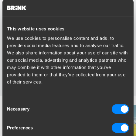
This website uses cookies
Vorteile von Brink
We use cookies to personalise content and ads, to
provide social media features and to analyse our traffic.
Größter Sortiment Anhängerkupplungen
We also share information about your use of our site with
Speziell entwickelt und getestet für Ihr Auto
our social media, advertising and analytics partners who
Sichere und zertifizierte Anhängerkupplungen
Montage in Ihrer Nähe
may combine it with other information that you’ve
Verschiedene Anhängerkupplungen verfügbar für Sie:
provided to them or that they’ve collected from your use
starre, abnehmbare und schwenkbare
of their services.
Consent
Necessary
Selection
Preferences