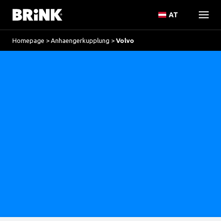
AT
Homepage
>
Anhaengerkupplung
>
Volvo