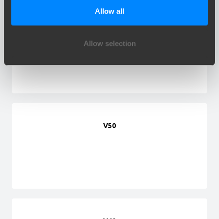
Allow all
V40
Allow selection
V50