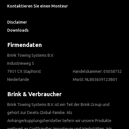
Kontaktieren Sie einen Monteur
Häufig gestellte Fragen
Disclaimer
Downloads
Firmendaten
Brink Towing Systems B.V.
Industrieweg 5
7951 CX Staphorst
Handelskammer: 05058752
Niederlande
MwSt: NL805639123B01
Brink & Verbraucher
Brink Towing Systems B.V. ist ein Teil der Brink Group und
gehört zur DexKo Global-Familie. Als
Anhängerkupplungshersteller liefern wir unsere Produkte
weltweit an Großhändler, Importeure und Werkstätten. Wir