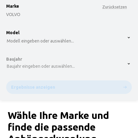
Marke
Zurücksetzen
VOLVO
option , selected.
Model
Select is focused ,type to refine list, press Down t
Modell eingeben oder auswählen...
Baujahr
Baujahr eingeben oder auswählen...
Ergebnisse anzeigen
Wähle Ihre Marke und
finde die passende