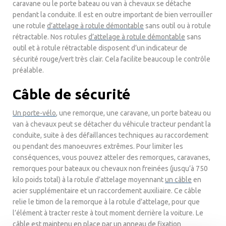
caravane ou le porte bateau ou van à chevaux se détache
pendant la conduite. Il est en outre important de bien verrouiller
une rotule
d’attelage à rotule démontable
sans outil ou à rotule
rétractable. Nos rotules
d’attelage à rotule démontable
sans
outil et à rotule rétractable disposent d’un indicateur de
sécurité rouge/vert très clair. Cela facilite beaucoup le contrôle
préalable.
Câble de sécurité
Un porte-vélo
, une remorque, une caravane, un porte bateau ou
van à chevaux peut se détacher du véhicule tracteur pendant la
conduite, suite à des défaillances techniques au raccordement
ou pendant des manoeuvres extrêmes. Pour limiter les
conséquences, vous pouvez atteler des remorques, caravanes,
remorques pour bateaux ou chevaux non freinées (jusqu’à 750
kilo poids total) à la rotule d’attelage moyennant
un câble
en
acier supplémentaire et un raccordement auxiliaire. Ce câble
relie le timon de la remorque à la rotule d’attelage, pour que
l’élément à tracter reste à tout moment derrière la voiture. Le
câble est maintenu en place par un anneau de fixation