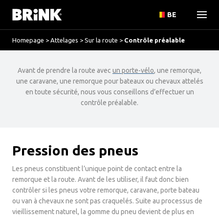
BE
Homepage
>
Attelages
>
Sur la route
>
Contrôle préalable
Avant de prendre la route avec
un porte-vélo
, une remorque,
une caravane, une remorque pour bateaux ou chevaux attelés
en toute sécurité, nous vous conseillons d’effectuer un
contrôle préalable.
Pression des pneus
Les pneus constituent l’unique point de contact entre la
remorque et la route. Avant de les utiliser, il faut donc bien
contrôler si les pneus votre remorque, caravane, porte bateau
ou van à chevaux ne sont pas craquelés. Suite au processus de
vieillissement naturel, la gomme du pneu devient de plus en