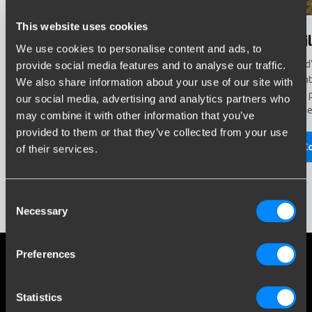
This website uses cookies
Conduite économique
Stabi
We use cookies to personalise content and ads, to
Si vous tractez un élément avec votre véhicule, la
L’achat d
provide social media features and to analyse our traffic.
consommation de carburant augmente. Bien entendu,
augmente
We also share information about your use of our site with
vous souhaitez limiter cette consommation
Celui-ci 
our social media, advertising and analytics partners who
supplémentaire. Vous pouvez le faire en adaptant votre
et permet
may combine it with other information that you’ve
vitesse et en maintenant une vitesse constante. Nous
provided to them or that they’ve collected from your use
vous donnons volontiers certains conseils.
Co
of their services.
Continuer à lire
Consent
Necessary
Selection
Preferences
Réseaux sociaux
Restez informé de nos derniers développements.
Statistics