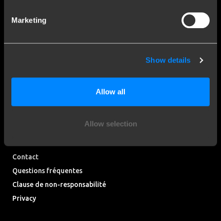
Marketing
Plus de 120 ans d'expertise
Depuis 1903, Brink est passé d'une petite forge à une
Show details
entreprise leader mondiale dans le domaine des attelages de
remorque.
Allow all
Découvrez notre histoire
Allow selection
Service Clients
Contact
Questions fréquentes
Clause de non-responsabilité
Privacy
Downloads