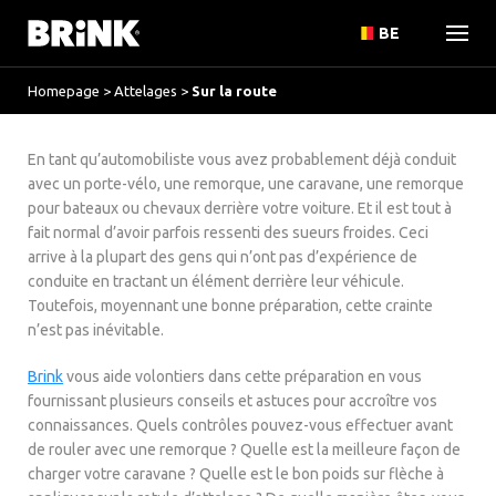
BE
Homepage
>
Attelages
>
Sur la route
En tant qu’automobiliste vous avez probablement déjà conduit
avec un porte-vélo, une remorque, une caravane, une remorque
pour bateaux ou chevaux derrière votre voiture. Et il est tout à
fait normal d’avoir parfois ressenti des sueurs froides. Ceci
arrive à la plupart des gens qui n’ont pas d’expérience de
conduite en tractant un élément derrière leur véhicule.
Toutefois, moyennant une bonne préparation, cette crainte
n’est pas inévitable.
Brink
vous aide volontiers dans cette préparation en vous
fournissant plusieurs conseils et astuces pour accroître vos
connaissances. Quels contrôles pouvez-vous effectuer avant
de rouler avec une remorque ? Quelle est la meilleure façon de
charger votre caravane ? Quelle est le bon poids sur flèche à