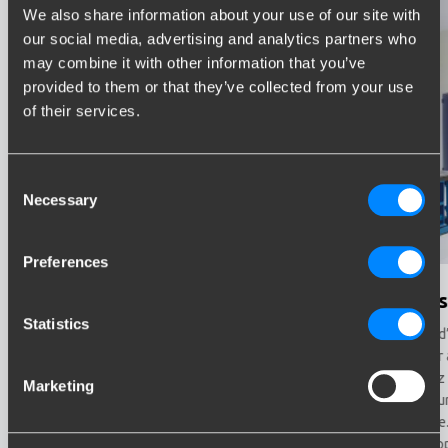
We also share information about your use of our site with
our social media, advertising and analytics partners who
may combine it with other information that you’ve
provided to them or that they’ve collected from your use
of their services.
Consent
Necessary
Selection
Preferences
Accessoires
Coûts
Statistics
Quand l’attelage est installé sur votre véhicule, vous
L’achat d
disposez de beaucoup de liberté : partir à vélo, voyager
s’élever
en caravane, transporter votre bateau ou vos chevaux.
poserez 
Marketing
Pour augmenter la facilité d’utilisation et la sécurité,
tant pou
l’achat de quelques accessoires peut s’avérer pratique.
véhicule
développ