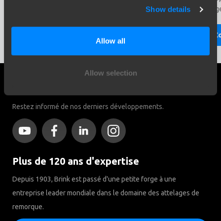
l’attelag
Show details
Continuer à lire
Co
Allow all
Allow selection
Réseaux sociaux
Restez informé de nos derniers développements.
Plus de 120 ans d'expertise
Depuis 1903, Brink est passé d'une petite forge à une
entreprise leader mondiale dans le domaine des attelages de
remorque.