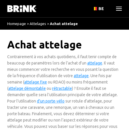
BE
Homepage
>
Attelages
>
Achat attelage
Achat attelage
Contrairement à vos achats quotidiens, il faut tenir compte de
beaucoup de paramètres lors de l’achat d’un
attelage
. Il vaut
mieux commencer votre recherche en vous posant la question
de la fréquence d’utilisation de votre
attelage
. Une fois par
semaine (
attelage fixe
ou RDAO) ou moins fréquemment
(
attelage démontable
ou
rétractable
) ? Ensuite il faut se
demander quelle sera l’utilisation principale de votre attelage.
Pour l’utilisation
d’un porte-vélo
sur rotule d’attelage, pour
tracter une caravane, une remorque, un van à chevaux ou un
porte bateau. Finalement, vous devez déterminer si votre
attelage peut modifier ou non l’aspect extérieur de votre
véhicule. Vous pouvez vous baser sur les réponses pour vous