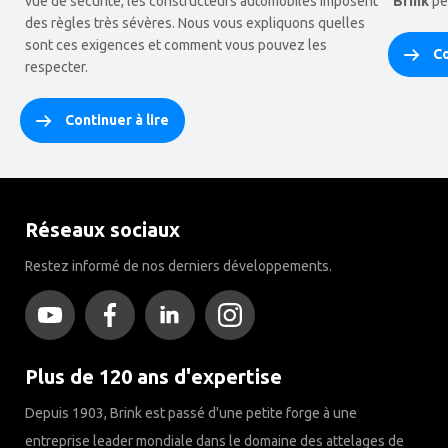
vue de sécurité, les constructeurs automobiles imposent
Brink
pe
des règles très sévères. Nous vous expliquons quelles
sont ces exigences et comment vous pouvez les
Co
respecter.
Continuer à lire
Réseaux sociaux
Restez informé de nos derniers développements.
Plus de 120 ans d'expertise
Depuis 1903, Brink est passé d'une petite forge à une
entreprise leader mondiale dans le domaine des attelages de