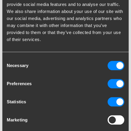
rigoureusement testés et ils satisfont à la législation. Il est
provide social media features and to analyse our traffic.
conseillé d’utiliser les accessoires suivants pour obtenir des
We also share information about your use of our site with
garanties de sécurité supplémentaires.
our social media, advertising and analytics partners who
Indicateur de pression sur la
may combine it with other information that you’ve
provided to them or that they’ve collected from your use
rotule d’attelage
of their services.
Il faut tenir compte de
la pression sur la rotule d’attelage
lors du
chargement d’une remorque ou d’une caravane. Pour une
Consent
sécurité optimale pendant la conduite, il est important de ne pas
Necessary
Selection
dépasser le poids maximum autorisé par votre véhicule. Un pèse
flèche permet de mesurer facilement cette pression.
Preferences
Plaque d’immatriculation
Suivant le type de remorques tractées ou si le porte-vélos (ou le
Statistics
coffre) masque la plaque d’immatriculation du véhicule, il est
indispensable d’utiliser une plaque d’immatriculation identique à
celle de votre véhicule.
Marketing