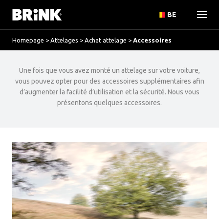
BE
Homepage
>
Attelages
>
Achat attelage
>
Accessoires
Une fois que vous avez monté un attelage sur votre voiture,
vous pouvez opter pour des accessoires supplémentaires afin
d’augmenter la facilité d’utilisation et la sécurité. Nous vous
présentons quelques accessoires.