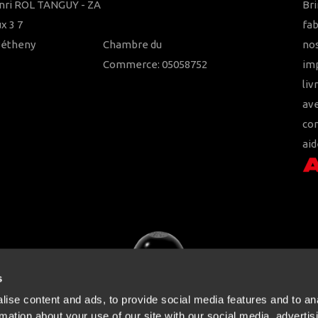
nri ROL TANGUY - ZA
Bri
x 3 7
fab
Bétheny
Chambre du
nos
Commerce: 05058752
imp
liv
ave
con
aid
s
ise content and ads, to provide social media features and to an
rmation about your use of our site with our social media, advertis