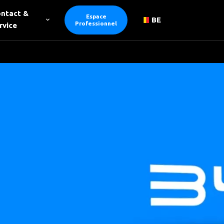
ntact &
Espace
BE
Professionnel
rvice