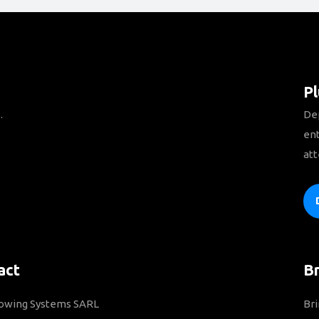
Pl
.
Dep
ent
att
act
B
Towing Systems SARL
Bri