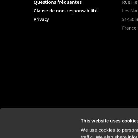
Questions fréquentes
Rue He
Clause de non-responsabilité
Les Nau
Privacy
51450 
Downloads
France
This website uses cookie
We use cookies to personal
traffic. We also share info