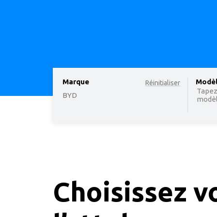
Marque
option
Modè
Réinitialiser
Tapez
BYD
modèle
Choisissez v