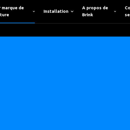
r marque de
A propos de
Co
Installation
iture
Brink
se