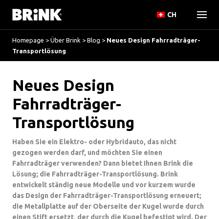
CH
Homepage
>
Über Brink
>
Blog
>
Neues Design Fahrradträger-
Transportlösung
Neues Design
Fahrradträger-
Transportlösung
Haben Sie ein Elektro- oder Hybridauto, das nicht
gezogen werden darf, und möchten Sie einen
Fahrradträger verwenden? Dann bietet Ihnen Brink die
Lösung; die Fahrradträger-Transportlösung. Brink
entwickelt ständig neue Modelle und vor kurzem wurde
das Design der Fahrradträger-Transportlösung erneuert;
die Metallplatte auf der Oberseite der Kugel wurde durch
einen Stift ersetzt, der durch die Kugel befestigt wird. Der