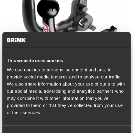
This website uses cookies
We use cookies to personalise content and ads, to
provide social media features and to analyse our traffic.
We also share information about your use of our site with
Diagonal und vertikal
our social media, advertising and analytics partners who
abnehmbare
may combine it with other information that you’ve
Anhängerkupplung
provided to them or that they’ve collected from your use
of their services.
Brink hat zwei Arten von Tragesystemen: RMCa und RMCu.
Beide Systeme zeichnen sich durch ihre Benutzerfreundlichkeit
aus; kein anderes abnehmbares System macht es so einfach, die
Consent