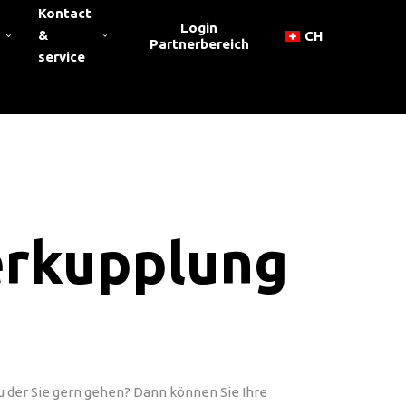
Kontact
Login
&
CH
Partnerbereich
service
erkupplung
u der Sie gern gehen? Dann können Sie Ihre