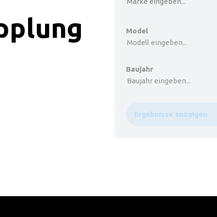
Marke eingeben...
pplung
Model
Modell eingeben...
Baujahr
Baujahr eingeben...
Ergebnisse anzeigen