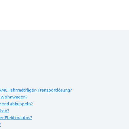
 RMC Fahrradträger-Transportlösung?
nen Wohnwagen?
ehend abkuppeln?
sten?
er Elektroautos?
?