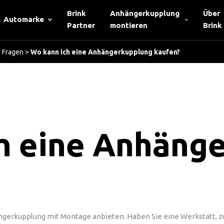
Brink
Anhängerkupplung
Über
Automarke
Partner
montieren
Brink
e Fragen
>
Wo kann ich eine Anhängerkupplung kaufen?
h eine Anhäng
hängerkupplung mit Montage anbieten. Haben Sie eine Werkstatt, z