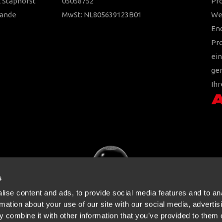
 Staphorst
05058752
Pr
lande
MwSt: NL805639123B01
Wer
En
Pr
ein
ger
Ihr
s
ise content and ads, to provide social media features and to an
rmation about your use of our site with our social media, advertis
 combine it with other information that you’ve provided to them o