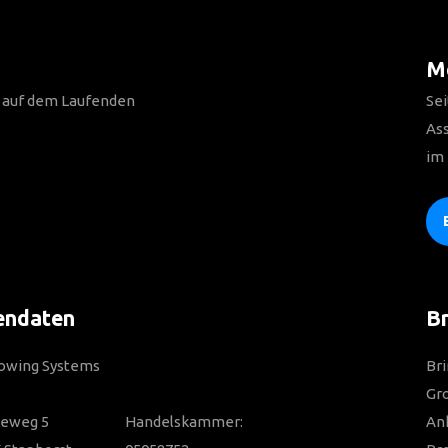
Me
n auf dem Laufenden
Sei
As
im
endaten
Br
Towing Systems
Bri
Gro
ieweg 5
Handelskammer:
Anh