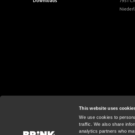
Downloads
7951 CX
Nieder
This website uses cookie
We use cookies to personal
traffic. We also share info
analytics partners who may