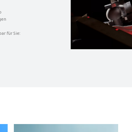
o
gen
r für Sie: