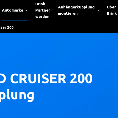
Brink
Anhängerkupplung
Über
Automarke
Partner
montieren
Brink
werden
iser 200
 CRUISER 200
plung