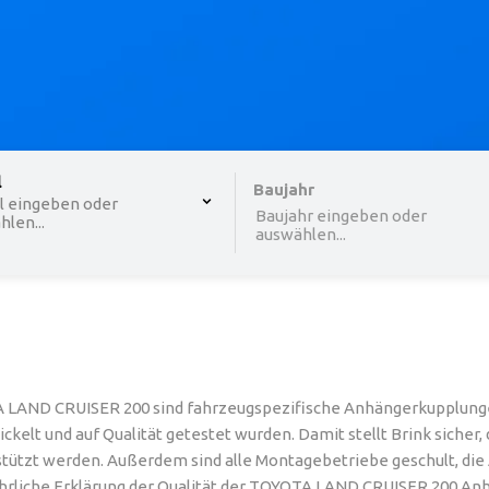
 , selected.
l
Select is focused ,type to refine list, press Down to o
Baujahr
l eingeben oder
Baujahr eingeben oder
len...
auswählen...
 LAND CRUISER 200 sind fahrzeugspezifische Anhängerkupplunge
elt und auf Qualität getestet wurden. Damit stellt Brink sicher,
ützt werden. Außerdem sind alle Montagebetriebe geschult, di
sführliche Erklärung der Qualität der TOYOTA LAND CRUISER 200 An