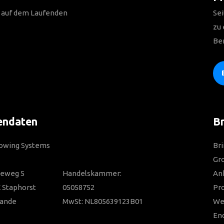
n auf dem Laufenden
Sei
zu
Be
endaten
Br
Towing Systems
Bri
Gro
ieweg 5
Handelskammer:
Anh
 Staphorst
05058752
Pr
lande
MwSt: NL805639123B01
Wer
En