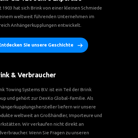
t 1903 hat sich Brink von einer kleinen Schmiede
 einem weltweit führenden Unternehmen im
reich Anhängerkupplungen entwickelt.
Entdecken Sie unsere Geschichte
ink & Verbraucher
nk Towing Systems B.V. ist ein Teil der Brink
up und gehört zur DexKo Global-Familie. Als
ängerkupplungshersteller liefern wir unsere
odukte weltweit an Großhändler, Importeure und
kstätten. Wir verkaufen nicht direkt an
dverbraucher. Wenn Sie Fragen zu unseren