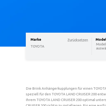
Marke
option
Mode
Zurücksetzen
Model
TOYOTA
auswäh
Die Brink Anhängerkupplungen für einen TOYOTA
speziell für den TOYOTA LAND CRUISER 200 entwick
Ihrem TOYOTA LAND CRUISER 200 optimal unterst
CRUISER 200 richtig zu installieren. Für eine au