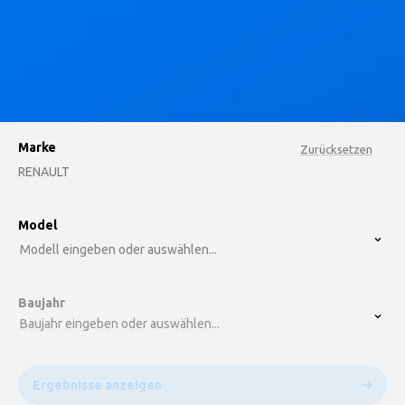
Marke
Zurücksetzen
RENAULT
option , selected.
Model
Select is focused ,type to refine list, press Down t
Modell eingeben oder auswählen...
Baujahr
Baujahr eingeben oder auswählen...
Ergebnisse anzeigen