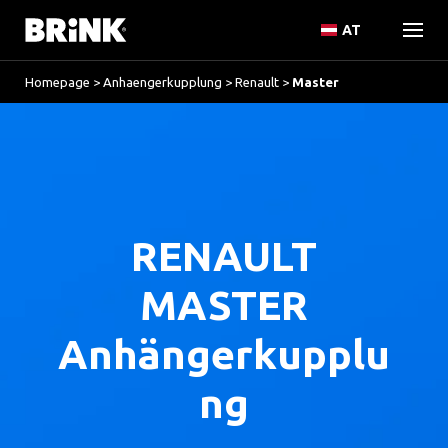
AT
Homepage
>
Anhaengerkupplung
>
Renault
>
Master
RENAULT
MASTER
Anhängerkupplu
ng