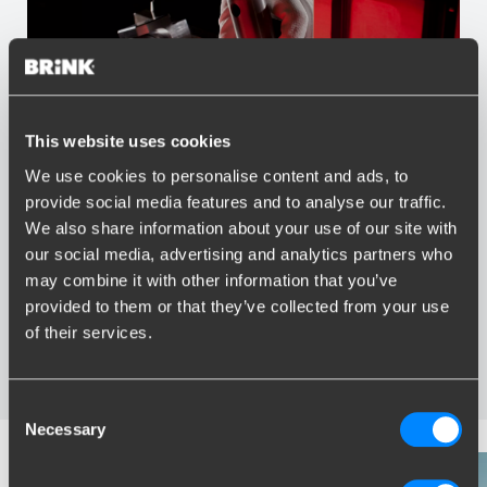
This website uses cookies
We use cookies to personalise content and ads, to
Vorteile von Brink
provide social media features and to analyse our traffic.
We also share information about your use of our site with
Größter Sortiment Anhängerkupplungen
our social media, advertising and analytics partners who
Speziell entwickelt und getestet für Ihr Auto
may combine it with other information that you’ve
Sichere und zertifizierte Anhängerkupplungen
provided to them or that they’ve collected from your use
Montage in Ihrer Nähe
of their services.
Verschiedene Anhängerkupplungen verfügbar für Sie:
starre, abnehmbare und schwenkbare
Consent
Necessary
Selection