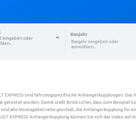
 , selected.
l
Select is focused ,type to refine list, press Down to o
Baujahr
l eingeben oder
Baujahr eingeben oder
len...
auswählen...
 EXPRESS sind fahrzeugspezifische Anhängerkupplungen. Das hei
 getestet wurden. Damit stellt Brink sicher, dass zum Beispiel 
nd alle Montagebetriebe geschult, die Anhängerkupplung für ein
NAULT EXPRESS Anhängerkupplung können Sie sich das Video auf di