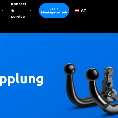
Kontact
Login
&
AT
Montagebetrieb
service
pplung