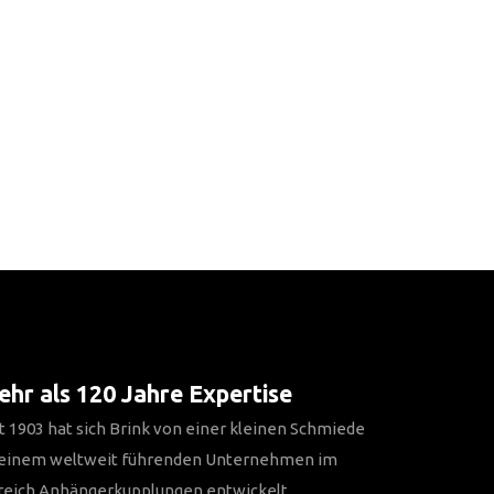
hr als 120 Jahre Expertise
t 1903 hat sich Brink von einer kleinen Schmiede
 einem weltweit führenden Unternehmen im
reich Anhängerkupplungen entwickelt.