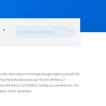
pen the menu,
Ergebnisse anzeigen
ßt, dass diese Anhängerkupplungen speziell für
Sicherheitsfunktionen auf Ihrem RENAULT
en RENAULT EXPRESS richtig zu installieren. Für
eser Seite ansehen.