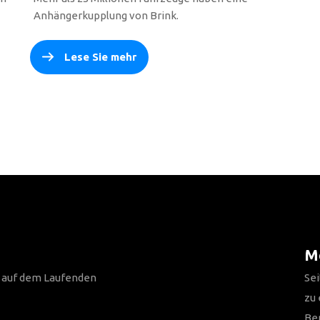
Anhängerkupplung von Brink.
Lese Sie mehr
Me
n auf dem Laufenden
Sei
zu
Be