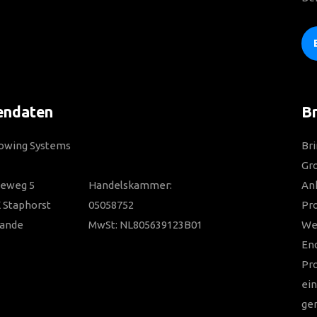
endaten
Br
Towing Systems
Bri
Gro
ieweg 5
Handelskammer:
Anh
 Staphorst
05058752
Pr
lande
MwSt: NL805639123B01
Wer
En
Pr
ein
ger