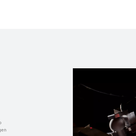
o
gen