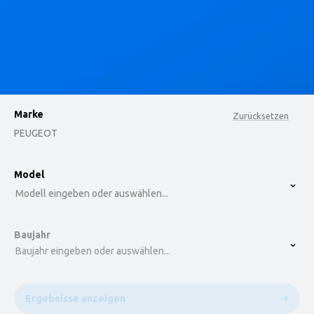
Marke
Zurücksetzen
PEUGEOT
option , selected.
Model
Select is focused ,type to refine list, press Down t
Modell eingeben oder auswählen...
Baujahr
Baujahr eingeben oder auswählen...
Ergebnisse anzeigen