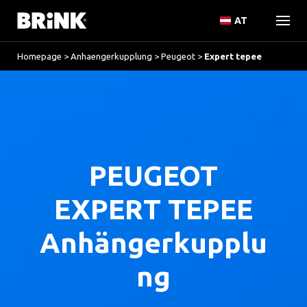
AT
Homepage
>
Anhaengerkupplung
>
Peugeot
>
Expert tepee
PEUGEOT
EXPERT TEPEE
Anhängerkupplu
ng