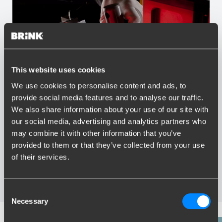
This website uses cookies
We use cookies to personalise content and ads, to
provide social media features and to analyse our traffic.
Vorteile von Brink
We also share information about your use of our site with
our social media, advertising and analytics partners who
Größter Sortiment Anhängerkupplungen
may combine it with other information that you’ve
Speziell entwickelt und getestet für Ihr Auto
Sichere und zertifizierte Anhängerkupplungen
provided to them or that they’ve collected from your use
Montage in Ihrer Nähe
of their services.
Verschiedene Anhängerkupplungen verfügbar für Sie:
starre, abnehmbare und schwenkbare
Consent
Necessary
Selection