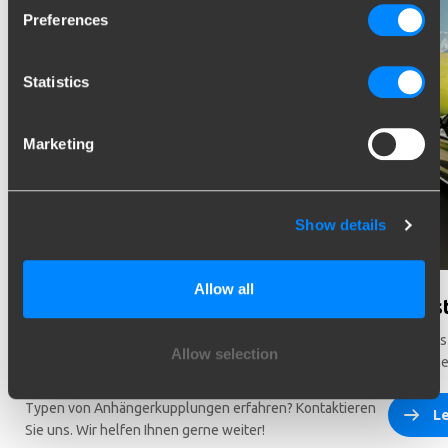
Preferences
Statistics
Marketing
Show details
Allow all
Können wir Ihnen bei der Auswahl
Wusst
helfen?
Mehr als
Allow selection
Anhänger
Brauchen Sie Hilfe bei der Auswahl des richtigen
Fahrzeugs? Sie möchten mehr über die verschiedenen
Typen von Anhängerkupplungen erfahren? Kontaktieren
Le
Sie uns. Wir helfen Ihnen gerne weiter!