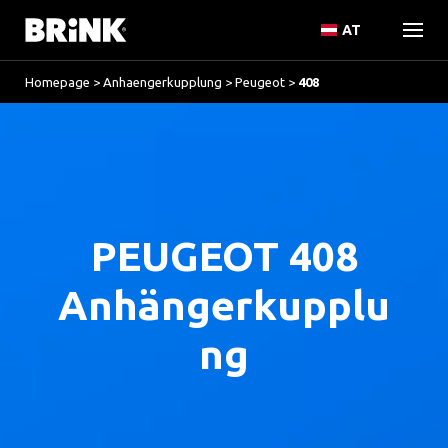
AT
Homepage
>
Anhaengerkupplung
>
Peugeot
>
408
PEUGEOT 408
Anhängerkupplu
ng