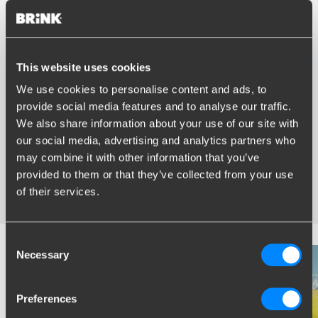
This website uses cookies
Vorteile von Brink
We use cookies to personalise content and ads, to
provide social media features and to analyse our traffic.
Größter Sortiment Anhängerkupplungen
We also share information about your use of our site with
Speziell entwickelt und getestet für Ihr Auto
our social media, advertising and analytics partners who
Sichere und zertifizierte Anhängerkupplungen
Montage in Ihrer Nähe
may combine it with other information that you’ve
Verschiedene Anhängerkupplungen verfügbar für Sie:
provided to them or that they’ve collected from your use
starre, abnehmbare und schwenkbare
of their services.
Consent
Necessary
Selection
Preferences