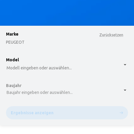
Marke
Zurücksetzen
PEUGEOT
option , selected.
Model
Select is focused ,type to refine list, press Down t
Modell eingeben oder auswählen...
Baujahr
Baujahr eingeben oder auswählen...
Ergebnisse anzeigen